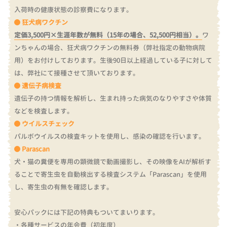
入荷時の健康状態の診察費になります。
狂犬病ワクチン
定価3,500円×生涯年数が無料（15年の場合、52,500円相当）。
ワ
ンちゃんの場合、狂犬病ワクチンの無料券（弊社指定の動物病院
用）をお付けしております。
生後90日以上経過している子に対して
は、弊社にて接種させて頂いております。
遺伝子病検査
遺伝子の持つ情報を解析し、生まれ持った病気のなりやすさや体質
などを検査します。
ウイルスチェック
パルボウイルスの検査キットを使用し、感染の確認を行います。
Parascan
犬・猫の糞便を専用の顕微鏡で動画撮影し、その映像をAIが解析す
ることで寄生虫を自動検出する検査システム「Parascan」を使用
し、寄生虫の有無を確認します。
安心パックには下記の特典もついてまいります。
・各種サービスの年会費（初年度）