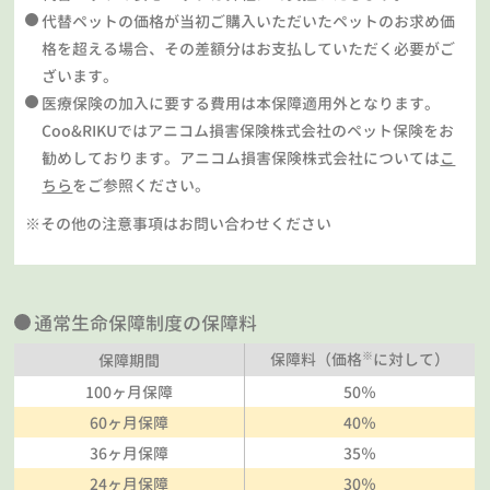
代替ペットの価格が当初ご購入いただいたペットのお求め価
格を超える場合、その差額分はお支払していただく必要がご
ざいます。
医療保険の加入に要する費用は本保障適用外となります。
Coo&RIKUではアニコム損害保険株式会社のペット保険をお
勧めしております。アニコム損害保険株式会社については
こ
ちら
をご参照ください。
※その他の注意事項はお問い合わせください
通常生命保障制度の保障料
※
保障料（価格
に対して）
保障期間
100ヶ月保障
50％
60ヶ月保障
40％
36ヶ月保障
35％
24ヶ月保障
30％