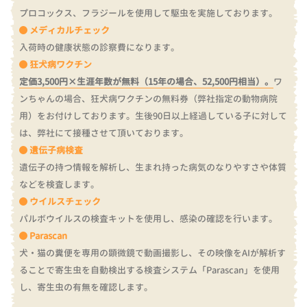
プロコックス、フラジールを使用して駆虫を実施しております。
メディカルチェック
入荷時の健康状態の診察費になります。
狂犬病ワクチン
定価3,500円×生涯年数が無料（15年の場合、52,500円相当）。
ワ
ンちゃんの場合、狂犬病ワクチンの無料券（弊社指定の動物病院
用）をお付けしております。
生後90日以上経過している子に対して
は、弊社にて接種させて頂いております。
遺伝子病検査
遺伝子の持つ情報を解析し、生まれ持った病気のなりやすさや体質
などを検査します。
ウイルスチェック
パルボウイルスの検査キットを使用し、感染の確認を行います。
Parascan
犬・猫の糞便を専用の顕微鏡で動画撮影し、その映像をAIが解析す
ることで寄生虫を自動検出する検査システム「Parascan」を使用
し、寄生虫の有無を確認します。