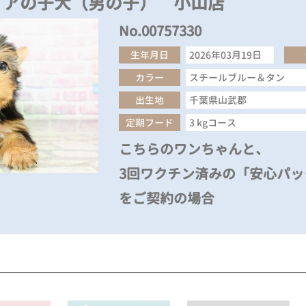
リアの子犬（男の子） 小山店
No.00757330
生年月日
2026年03月19日
カラー
スチールブルー＆タン
出生地
千葉県山武郡
定期フード
3 kgコース
こちらのワンちゃんと、
3回ワクチン済みの「安心パック
をご契約の場合