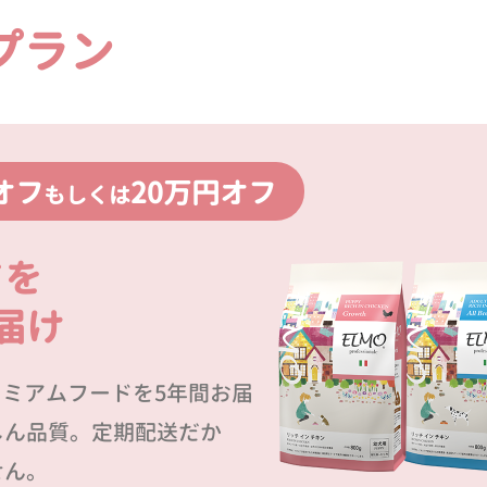
プラン
オフ
20万円オフ
もしくは
ドを
届け
プレミアムフードを5年間お届
しん品質。定期配送だか
せん。