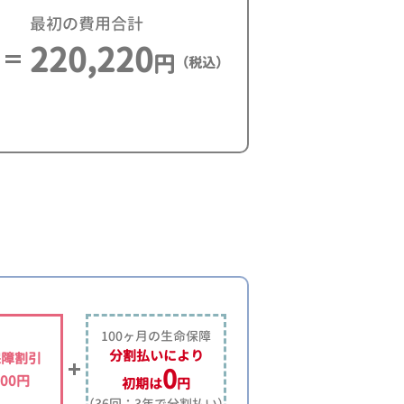
最初の費用合計
220,220
円
（税込）
100ヶ月の生命保障
分割払いにより
保障割引
0
500円
初期は
円
（36回：3年で分割払い）