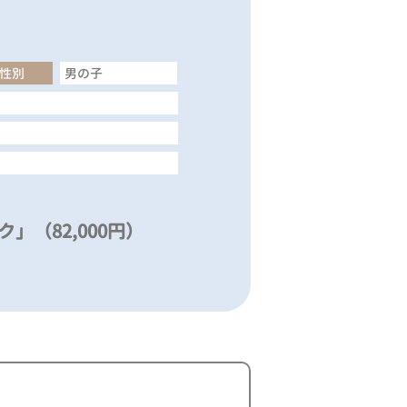
性別
男の子
」（82,000円）