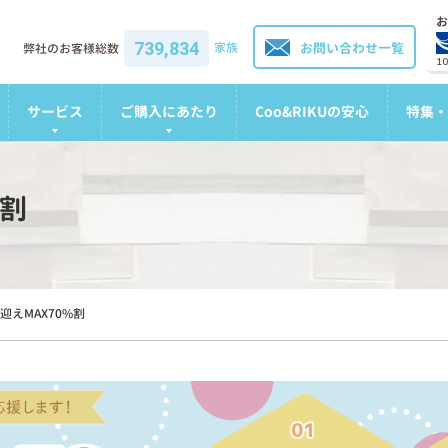
お
739,834
家族
お問い合わせ一覧
弊社のお客様総数
1
サービス
ご購入にあたり
Coo&RIKUの安心
特集・
%割
迎えMAX70%割