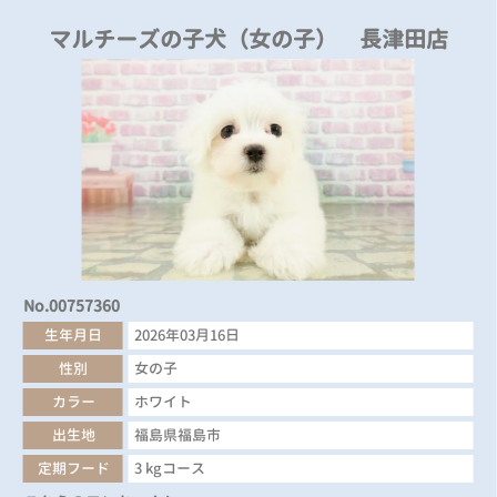
マルチーズの子犬（女の子） 長津田店
No.00757360
生年月日
2026年03月16日
性別
女の子
カラー
ホワイト
出生地
福島県福島市
定期フード
3 kgコース