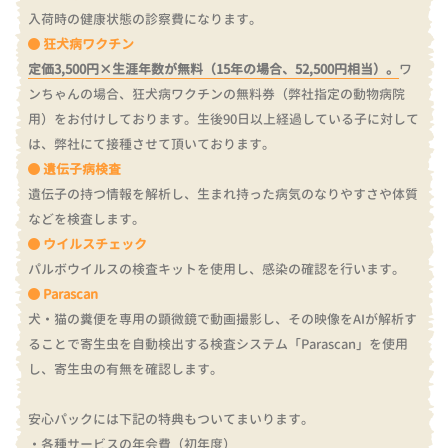
入荷時の健康状態の診察費になります。
狂犬病ワクチン
定価3,500円×生涯年数が無料（15年の場合、52,500円相当）。
ワ
ンちゃんの場合、狂犬病ワクチンの無料券（弊社指定の動物病院
用）をお付けしております。
生後90日以上経過している子に対して
は、弊社にて接種させて頂いております。
遺伝子病検査
遺伝子の持つ情報を解析し、生まれ持った病気のなりやすさや体質
などを検査します。
ウイルスチェック
パルボウイルスの検査キットを使用し、感染の確認を行います。
Parascan
犬・猫の糞便を専用の顕微鏡で動画撮影し、その映像をAIが解析す
ることで寄生虫を自動検出する検査システム「Parascan」を使用
し、寄生虫の有無を確認します。
安心パックには下記の特典もついてまいります。
・各種サービスの年会費（初年度）