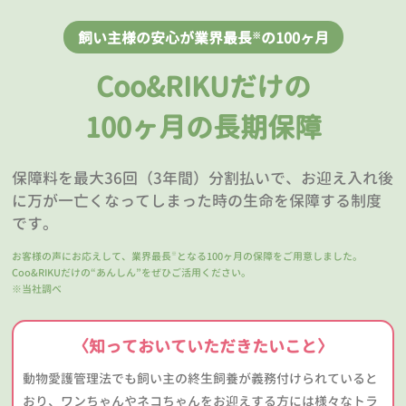
飼い主様の安心が業界最長
の100ヶ月
※
Coo&RIKUだけの
100ヶ月の長期保障
保障料を最大36回（3年間）分割払いで、お迎え入れ後
に万が一亡くなってしまった時の生命を保障する制度
です。
お客様の声にお応えして、業界最長
となる100ヶ月の保障をご用意しました。
※
Coo&RIKUだけの“あんしん”をぜひご活用ください。
※当社調べ
〈知っておいていただきたいこと〉
動物愛護管理法でも飼い主の終生飼養が義務付けられていると
おり、ワンちゃんやネコちゃんをお迎えする方には様々なトラ