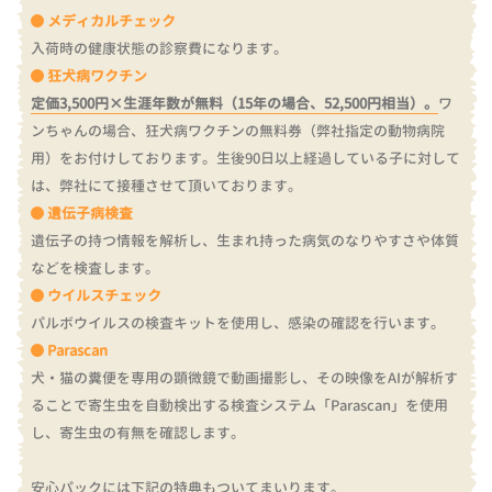
メディカルチェック
入荷時の健康状態の診察費になります。
狂犬病ワクチン
定価3,500円×生涯年数が無料（15年の場合、52,500円相当）。
ワ
ンちゃんの場合、狂犬病ワクチンの無料券（弊社指定の動物病院
用）をお付けしております。
生後90日以上経過している子に対して
は、弊社にて接種させて頂いております。
遺伝子病検査
遺伝子の持つ情報を解析し、生まれ持った病気のなりやすさや体質
などを検査します。
ウイルスチェック
パルボウイルスの検査キットを使用し、感染の確認を行います。
Parascan
犬・猫の糞便を専用の顕微鏡で動画撮影し、その映像をAIが解析す
ることで寄生虫を自動検出する検査システム「Parascan」を使用
し、寄生虫の有無を確認します。
安心パックには下記の特典もついてまいります。