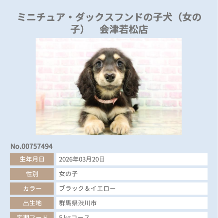
ミニチュア・ダックスフンドの子犬（女の
子） 会津若松店
No.00757494
生年月日
2026年03月20日
性別
女の子
カラー
ブラック＆イエロー
出生地
群馬県渋川市
定期フード
5 kgコース