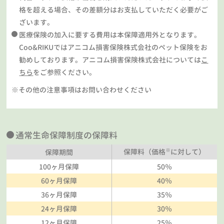
格を超える場合、その差額分はお支払していただく必要がご
ざいます。
医療保険の加入に要する費用は本保障適用外となります。
Coo&RIKUではアニコム損害保険株式会社のペット保険をお
勧めしております。アニコム損害保険株式会社については
こ
ちら
をご参照ください。
※その他の注意事項はお問い合わせください
通常生命保障制度の保障料
※
保障料（価格
に対して）
保障期間
100ヶ月保障
50％
60ヶ月保障
40％
36ヶ月保障
35％
24ヶ月保障
30％
12ヶ月保障
25％