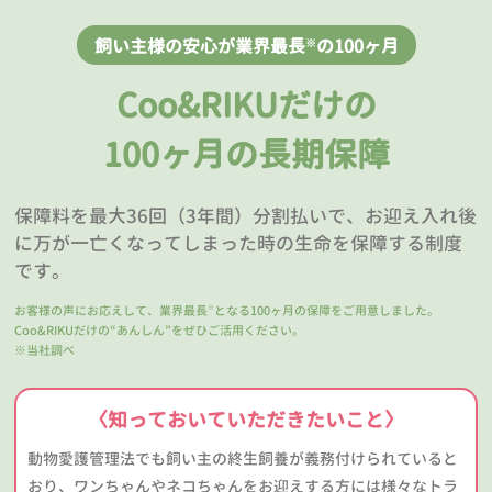
飼い主様の安心が業界最長
の100ヶ月
※
Coo&RIKUだけの
100ヶ月の長期保障
保障料を最大36回（3年間）分割払いで、お迎え入れ後
に万が一亡くなってしまった時の生命を保障する制度
です。
お客様の声にお応えして、業界最長
となる100ヶ月の保障をご用意しました。
※
Coo&RIKUだけの“あんしん”をぜひご活用ください。
※当社調べ
〈知っておいていただきたいこと〉
動物愛護管理法でも飼い主の終生飼養が義務付けられていると
おり、ワンちゃんやネコちゃんをお迎えする方には様々なトラ