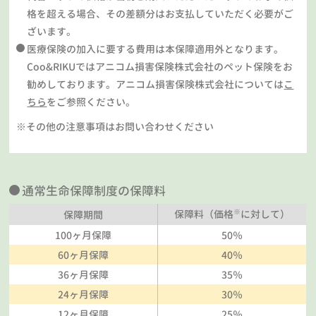
格を超える場合、その差額分はお支払していただく必要がご
ざいます。
医療保険の加入に要する費用は本保障適用外となります。
Coo&RIKUではアニコム損害保険株式会社のペット保険をお
勧めしております。アニコム損害保険株式会社については
こ
ちら
をご参照ください。
※その他の注意事項はお問い合わせください
通常生命保障制度の保障料
※
保障料（価格
に対して）
保障期間
100ヶ月保障
50％
60ヶ月保障
40％
36ヶ月保障
35％
24ヶ月保障
30％
12ヶ月保障
25％