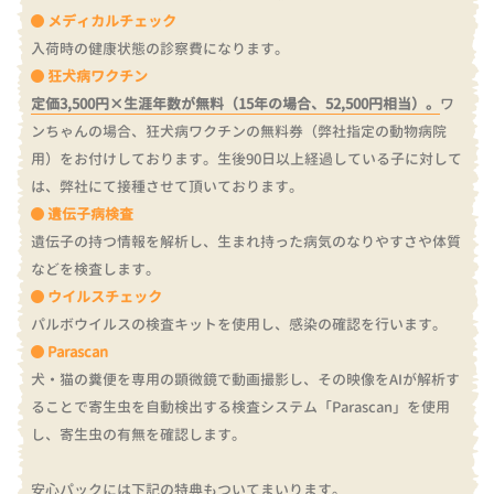
メディカルチェック
入荷時の健康状態の診察費になります。
狂犬病ワクチン
定価3,500円×生涯年数が無料（15年の場合、52,500円相当）。
ワ
ンちゃんの場合、狂犬病ワクチンの無料券（弊社指定の動物病院
用）をお付けしております。
生後90日以上経過している子に対して
は、弊社にて接種させて頂いております。
遺伝子病検査
遺伝子の持つ情報を解析し、生まれ持った病気のなりやすさや体質
などを検査します。
ウイルスチェック
パルボウイルスの検査キットを使用し、感染の確認を行います。
Parascan
犬・猫の糞便を専用の顕微鏡で動画撮影し、その映像をAIが解析す
ることで寄生虫を自動検出する検査システム「Parascan」を使用
し、寄生虫の有無を確認します。
安心パックには下記の特典もついてまいります。