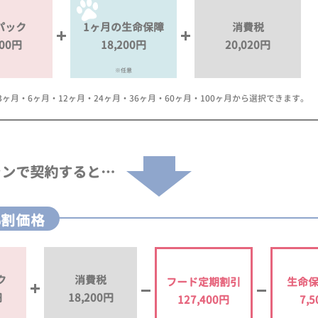
パック
1ヶ月の生命保障
消費税
000円
18,200円
20,020円
※任意
月・6ヶ月・12ヶ月・24ヶ月・36ヶ月・60ヶ月・100ヶ月から選択できます。
ランで
契約すると…
%割価格
ク
消費税
フード定期割引
生命
円
18,200円
127,400円
7,