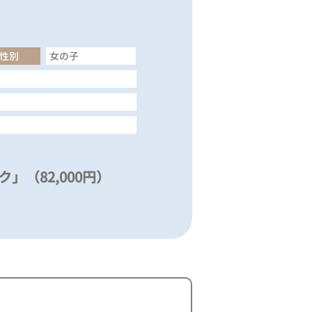
性別
女の子
」（82,000円）