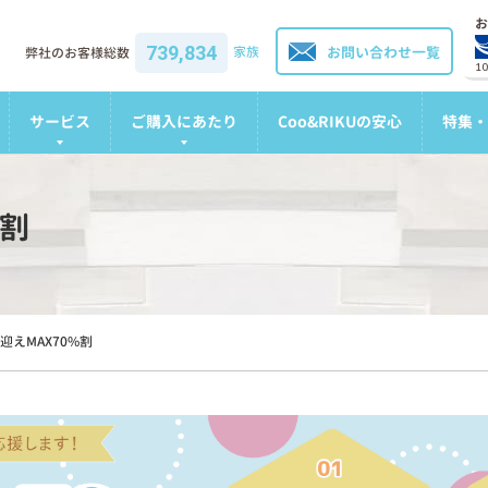
お
739,834
家族
お問い合わせ一覧
弊社のお客様総数
1
サービス
ご購入にあたり
Coo&RIKUの安心
特集・
%割
迎えMAX70%割