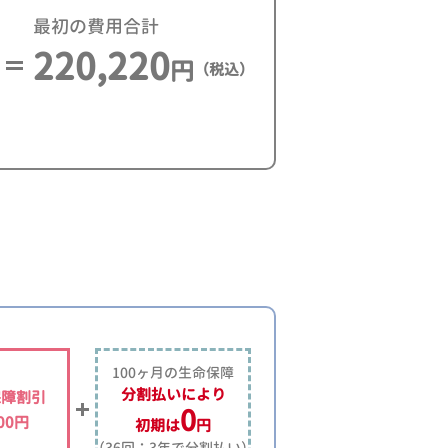
最初の費用合計
220,220
円
（税込）
100ヶ月の生命保障
分割払いにより
保障割引
0
500円
初期は
円
（36回：3年で分割払い）