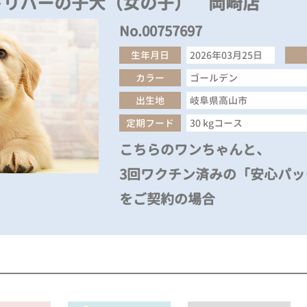
トリバーの子犬（女の子） 岡崎店
No.00757697
生年月日
2026年03月25日
カラー
ゴールデン
出生地
岐阜県高山市
定期フード
30 kgコース
こちらのワンちゃんと、
3回ワクチン済みの「安心パック
をご契約の場合