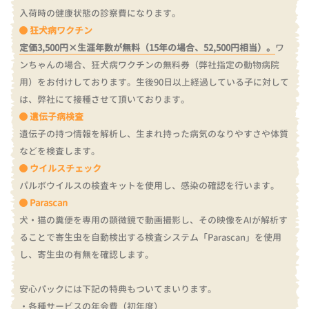
入荷時の健康状態の診察費になります。
狂犬病ワクチン
定価3,500円×生涯年数が無料（15年の場合、52,500円相当）。
ワ
ンちゃんの場合、狂犬病ワクチンの無料券（弊社指定の動物病院
用）をお付けしております。
生後90日以上経過している子に対して
は、弊社にて接種させて頂いております。
遺伝子病検査
遺伝子の持つ情報を解析し、生まれ持った病気のなりやすさや体質
などを検査します。
ウイルスチェック
パルボウイルスの検査キットを使用し、感染の確認を行います。
Parascan
犬・猫の糞便を専用の顕微鏡で動画撮影し、その映像をAIが解析す
ることで寄生虫を自動検出する検査システム「Parascan」を使用
し、寄生虫の有無を確認します。
安心パックには下記の特典もついてまいります。
・各種サービスの年会費（初年度）