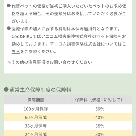
代替ペットの価格が当初ご購入いただいたペットのお求め価
格を超える場合、その差額分はお支払していただく必要がご
ざいます。
医療保険の加入に要する費用は本保障適用外となります。
Coo&RIKUではアニコム損害保険株式会社のペット保険をお
勧めしております。アニコム損害保険株式会社については
こ
ちら
をご参照ください。
※その他の注意事項はお問い合わせください
通常生命保障制度の保障料
※
保障料（価格
に対して）
保障期間
100ヶ月保障
50％
60ヶ月保障
40％
36ヶ月保障
35％
24ヶ月保障
30％