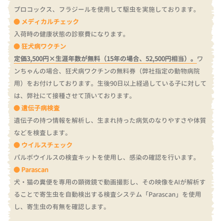
プロコックス、フラジールを使用して駆虫を実施しております。
メディカルチェック
入荷時の健康状態の診察費になります。
狂犬病ワクチン
定価3,500円×生涯年数が無料（15年の場合、52,500円相当）。
ワ
ンちゃんの場合、狂犬病ワクチンの無料券（弊社指定の動物病院
用）をお付けしております。
生後90日以上経過している子に対して
は、弊社にて接種させて頂いております。
遺伝子病検査
遺伝子の持つ情報を解析し、生まれ持った病気のなりやすさや体質
などを検査します。
ウイルスチェック
パルボウイルスの検査キットを使用し、感染の確認を行います。
Parascan
犬・猫の糞便を専用の顕微鏡で動画撮影し、その映像をAIが解析す
ることで寄生虫を自動検出する検査システム「Parascan」を使用
し、寄生虫の有無を確認します。