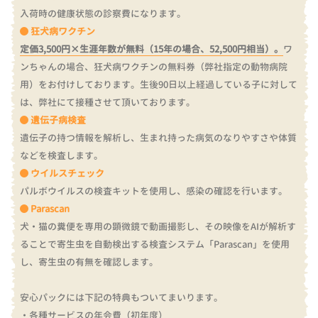
入荷時の健康状態の診察費になります。
狂犬病ワクチン
定価3,500円×生涯年数が無料（15年の場合、52,500円相当）。
ワ
ンちゃんの場合、狂犬病ワクチンの無料券（弊社指定の動物病院
用）をお付けしております。
生後90日以上経過している子に対して
は、弊社にて接種させて頂いております。
遺伝子病検査
遺伝子の持つ情報を解析し、生まれ持った病気のなりやすさや体質
などを検査します。
ウイルスチェック
パルボウイルスの検査キットを使用し、感染の確認を行います。
Parascan
犬・猫の糞便を専用の顕微鏡で動画撮影し、その映像をAIが解析す
ることで寄生虫を自動検出する検査システム「Parascan」を使用
し、寄生虫の有無を確認します。
安心パックには下記の特典もついてまいります。
・各種サービスの年会費（初年度）