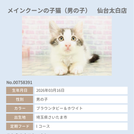
メインクーンの子猫（男の子） 仙台太白店
No.00758391
生年月日
2026年03月16日
性別
男の子
カラー
ブラウンタビー＆ホワイト
出生地
埼玉県さいたま市
定期フード
l コース