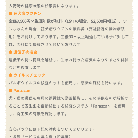
入荷時の健康状態の診察費になります。
狂犬病ワクチン
定価3,500円×生涯年数が無料（15年の場合、52,500円相当）。
ワ
ンちゃんの場合、狂犬病ワクチンの無料券（弊社指定の動物病院
用）をお付けしております。
生後90日以上経過している子に対して
は、弊社にて接種させて頂いております。
遺伝子病検査
遺伝子の持つ情報を解析し、生まれ持った病気のなりやすさや体質
などを検査します。
ウイルスチェック
パルボウイルスの検査キットを使用し、感染の確認を行います。
Parascan
犬・猫の糞便を専用の顕微鏡で動画撮影し、その映像をAIが解析す
ることで寄生虫を自動検出する検査システム「Parascan」を使用
し、寄生虫の有無を確認します。
安心パックには下記の特典もついてまいります。
・各種サービスの年会費（初年度）