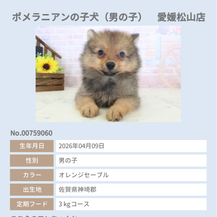
ポメラニアンの子犬（男の子） 愛媛松山店
No.00759060
生年月日
2026年04月09日
性別
男の子
カラー
オレンジセーブル
出生地
佐賀県神埼郡
定期フード
3 kgコース