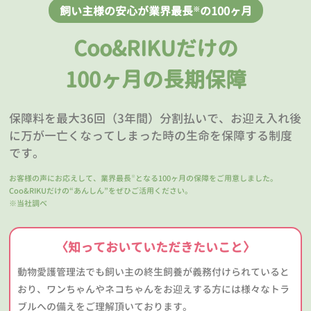
飼い主様の安心が業界最長
の100ヶ月
※
Coo&RIKUだけの
100ヶ月の長期保障
保障料を最大36回（3年間）分割払いで、お迎え入れ後
に万が一亡くなってしまった時の生命を保障する制度
です。
お客様の声にお応えして、業界最長
となる100ヶ月の保障をご用意しました。
※
Coo&RIKUだけの“あんしん”をぜひご活用ください。
※当社調べ
〈知っておいていただきたいこと〉
動物愛護管理法でも飼い主の終生飼養が義務付けられていると
おり、ワンちゃんやネコちゃんをお迎えする方には様々なトラ
ブルへの備えをご理解頂いております。