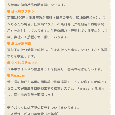
入荷時の健康状態の診察費になります。
狂犬病ワクチン
定価3,500円×生涯年数が無料（15年の場合、52,500円相当）。
ワ
ンちゃんの場合、狂犬病ワクチンの無料券（弊社指定の動物病院
用）をお付けしております。
生後90日以上経過している子に対して
は、弊社にて接種させて頂いております。
遺伝子病検査
遺伝子の持つ情報を解析し、生まれ持った病気のなりやすさや体質
などを検査します。
ウイルスチェック
パルボウイルスの検査キットを使用し、感染の確認を行います。
Parascan
犬・猫の糞便を専用の顕微鏡で動画撮影し、その映像をAIが解析す
ることで寄生虫を自動検出する検査システム「Parascan」を使用
し、寄生虫の有無を確認します。
安心パックには下記の特典もついてまいります。
・各種サービスの年会費（初年度）