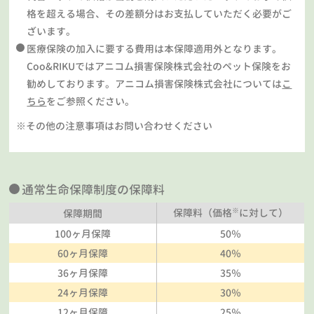
格を超える場合、その差額分はお支払していただく必要がご
ざいます。
医療保険の加入に要する費用は本保障適用外となります。
Coo&RIKUではアニコム損害保険株式会社のペット保険をお
勧めしております。アニコム損害保険株式会社については
こ
ちら
をご参照ください。
※その他の注意事項はお問い合わせください
通常生命保障制度の保障料
※
保障料（価格
に対して）
保障期間
100ヶ月保障
50％
60ヶ月保障
40％
36ヶ月保障
35％
24ヶ月保障
30％
12ヶ月保障
25％