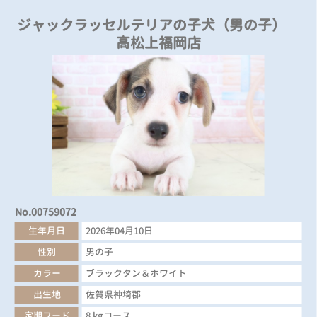
ジャックラッセルテリアの子犬（男の子）
高松上福岡店
No.00759072
生年月日
2026年04月10日
性別
男の子
カラー
ブラックタン＆ホワイト
出生地
佐賀県神埼郡
定期フード
8 kgコース