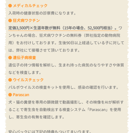
メディカルチェック
入荷時の健康状態の診察費になります。
狂犬病ワクチン
定価3,500円×生涯年数が無料（15年の場合、52,500円相当）。
ワ
ンちゃんの場合、狂犬病ワクチンの無料券（弊社指定の動物病院
用）をお付けしております。
生後90日以上経過している子に対して
は、弊社にて接種させて頂いております。
遺伝子病検査
遺伝子の持つ情報を解析し、生まれ持った病気のなりやすさや体質
などを検査します。
ウイルスチェック
パルボウイルスの検査キットを使用し、感染の確認を行います。
Parascan
犬・猫の糞便を専用の顕微鏡で動画撮影し、その映像をAIが解析す
ることで寄生虫を自動検出する検査システム「Parascan」を使用
し、寄生虫の有無を確認します。
安心パックには下記の特典もついてまいります。