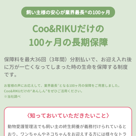
飼い主様の安心が業界最長
の100ヶ月
※
Coo&RIKUだけの
100ヶ月の長期保障
保障料を最大36回（3年間）分割払いで、お迎え入れ後
に万が一亡くなってしまった時の生命を保障する制度
です。
お客様の声にお応えして、業界最長
となる100ヶ月の保障をご用意しました。
※
Coo&RIKUだけの“あんしん”をぜひご活用ください。
※当社調べ
〈知っておいていただきたいこと〉
動物愛護管理法でも飼い主の終生飼養が義務付けられていると
おり、ワンちゃんやネコちゃんをお迎えする方には様々なトラ