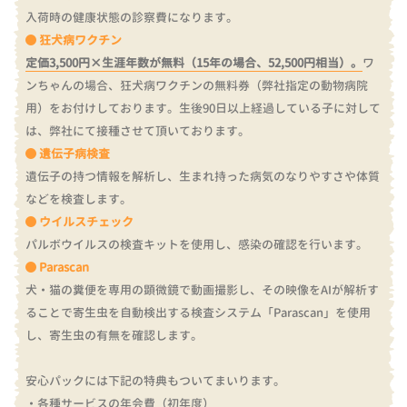
入荷時の健康状態の診察費になります。
狂犬病ワクチン
定価3,500円×生涯年数が無料（15年の場合、52,500円相当）。
ワ
ンちゃんの場合、狂犬病ワクチンの無料券（弊社指定の動物病院
用）をお付けしております。
生後90日以上経過している子に対して
は、弊社にて接種させて頂いております。
遺伝子病検査
遺伝子の持つ情報を解析し、生まれ持った病気のなりやすさや体質
などを検査します。
ウイルスチェック
パルボウイルスの検査キットを使用し、感染の確認を行います。
Parascan
犬・猫の糞便を専用の顕微鏡で動画撮影し、その映像をAIが解析す
ることで寄生虫を自動検出する検査システム「Parascan」を使用
し、寄生虫の有無を確認します。
安心パックには下記の特典もついてまいります。
・各種サービスの年会費（初年度）