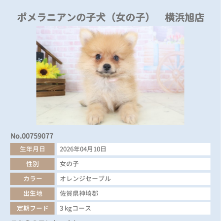
ポメラニアンの子犬（女の子） 横浜旭店
No.00759077
生年月日
2026年04月10日
性別
女の子
カラー
オレンジセーブル
出生地
佐賀県神埼郡
定期フード
3 kgコース