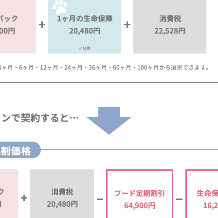
パック
1ヶ月の生命保障
消費税
000円
20,480円
22,528円
※任意
月・6ヶ月・12ヶ月・24ヶ月・36ヶ月・60ヶ月・100ヶ月から選択できます。
ランで
契約すると…
%割価格
ク
消費税
フード定期割引
生命
円
20,480円
64,900円
16,