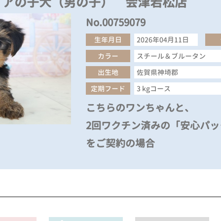
リアの子犬（男の子） 会津若松店
No.00759079
生年月日
2026年04月11日
カラー
スチール＆ブルータン
出生地
佐賀県神埼郡
定期フード
3 kgコース
こちらのワンちゃんと、
2回ワクチン済みの「安心パック
をご契約の場合