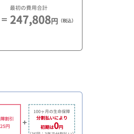
最初の費用合計
247,808
円
（税込）
100ヶ月の生命保障
分割払いにより
保障割引
0
225円
初期は
円
（36回：3年で分割払い）