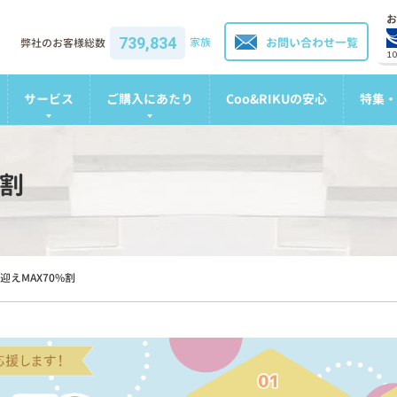
お
739,834
家族
お問い合わせ一覧
弊社のお客様総数
1
サービス
ご購入にあたり
Coo&RIKUの安心
特集・
%割
迎えMAX70%割