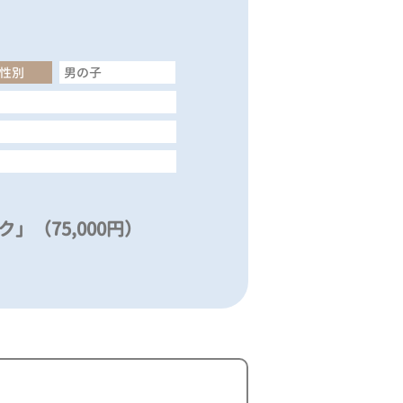
性別
男の子
」（75,000円）