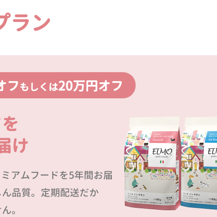
プラン
オフ
20万円オフ
もしくは
ドを
届け
プレミアムフードを5年間お届
しん品質。定期配送だか
せん。