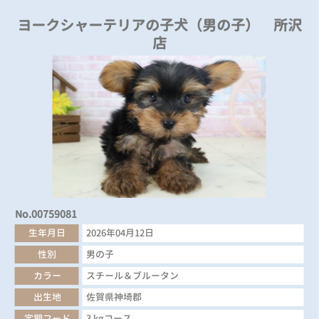
ヨークシャーテリアの子犬（男の子） 所沢
店
No.00759081
生年月日
2026年04月12日
性別
男の子
カラー
スチール＆ブルータン
出生地
佐賀県神埼郡
定期フード
3 kgコース