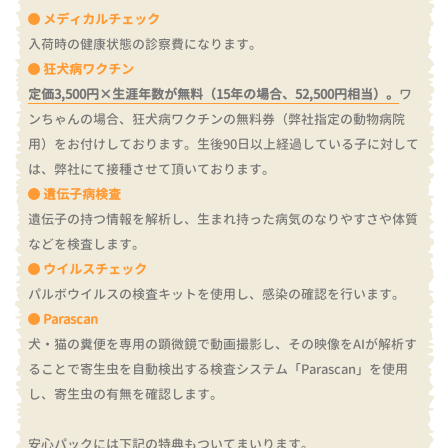
メディカルチェック
入荷時の健康状態の診察費になります。
狂犬病ワクチン
定価3,500円×生涯年数が無料（15年の場合、52,500円相当）。
ワ
ンちゃんの場合、狂犬病ワクチンの無料券（弊社指定の動物病院
用）をお付けしております。
生後90日以上経過している子に対して
は、弊社にて接種させて頂いております。
遺伝子病検査
遺伝子の持つ情報を解析し、生まれ持った病気のなりやすさや体質
などを検査します。
ウイルスチェック
パルボウイルスの検査キットを使用し、感染の確認を行います。
Parascan
犬・猫の糞便を専用の顕微鏡で動画撮影し、その映像をAIが解析す
ることで寄生虫を自動検出する検査システム「Parascan」を使用
し、寄生虫の有無を確認します。
安心パックには下記の特典もついてまいります。