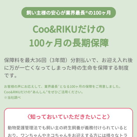
飼い主様の安心が業界最長
の100ヶ月
※
Coo&RIKUだけの
100ヶ月の長期保障
保障料を最大36回（3年間）分割払いで、お迎え入れ後
に万が一亡くなってしまった時の生命を保障する制度
です。
お客様の声にお応えして、業界最長
となる100ヶ月の保障をご用意しました。
※
Coo&RIKUだけの“あんしん”をぜひご活用ください。
※当社調べ
〈知っておいていただきたいこと〉
動物愛護管理法でも飼い主の終生飼養が義務付けられていると
おり、ワンちゃんやネコちゃんをお迎えする方には様々なトラ