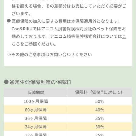
格を超える場合、その差額分はお支払していただく必要がご
ざいます。
医療保険の加入に要する費用は本保障適用外となります。
Coo&RIKUではアニコム損害保険株式会社のペット保険をお
勧めしております。アニコム損害保険株式会社については
こ
ちら
をご参照ください。
※その他の注意事項はお問い合わせください
通常生命保障制度の保障料
※
保障料（価格
に対して）
保障期間
100ヶ月保障
50％
60ヶ月保障
40％
36ヶ月保障
35％
24ヶ月保障
30％
12ヶ月保障
25％