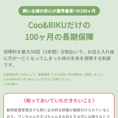
飼い主様の安心が業界最長
の100ヶ月
※
Coo&RIKUだけの
100ヶ月の長期保障
保障料を最大36回（3年間）分割払いで、お迎え入れ後
に万が一亡くなってしまった時の生命を保障する制度
です。
お客様の声にお応えして、業界最長
となる100ヶ月の保障をご用意しました。
※
Coo&RIKUだけの“あんしん”をぜひご活用ください。
※当社調べ
〈知っておいていただきたいこと〉
動物愛護管理法でも飼い主の終生飼養が義務付けられていると
おり、ワンちゃんやネコちゃんをお迎えする方には様々なトラ