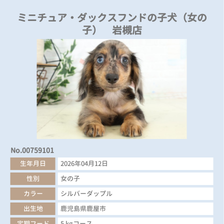
ミニチュア・ダックスフンドの子犬（女の
子） 岩槻店
No.00759101
生年月日
2026年04月12日
性別
女の子
カラー
シルバーダップル
出生地
鹿児島県鹿屋市
定期フード
5 kgコース