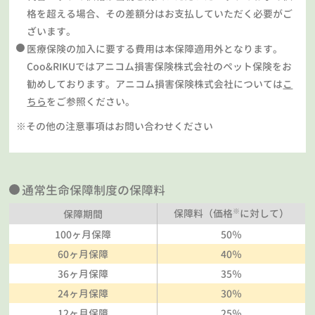
格を超える場合、その差額分はお支払していただく必要がご
ざいます。
医療保険の加入に要する費用は本保障適用外となります。
Coo&RIKUではアニコム損害保険株式会社のペット保険をお
勧めしております。アニコム損害保険株式会社については
こ
ちら
をご参照ください。
※その他の注意事項はお問い合わせください
通常生命保障制度の保障料
※
保障料（価格
に対して）
保障期間
100ヶ月保障
50％
60ヶ月保障
40％
36ヶ月保障
35％
24ヶ月保障
30％
12ヶ月保障
25％