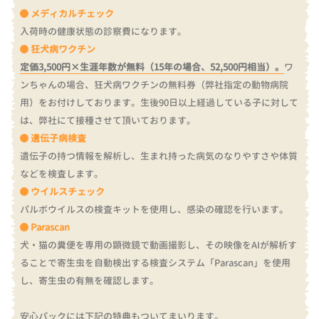
メディカルチェック
入荷時の健康状態の診察費になります。
狂犬病ワクチン
定価3,500円×生涯年数が無料（15年の場合、52,500円相当）。
ワ
ンちゃんの場合、狂犬病ワクチンの無料券（弊社指定の動物病院
用）をお付けしております。
生後90日以上経過している子に対して
は、弊社にて接種させて頂いております。
遺伝子病検査
遺伝子の持つ情報を解析し、生まれ持った病気のなりやすさや体質
などを検査します。
ウイルスチェック
パルボウイルスの検査キットを使用し、感染の確認を行います。
Parascan
犬・猫の糞便を専用の顕微鏡で動画撮影し、その映像をAIが解析す
ることで寄生虫を自動検出する検査システム「Parascan」を使用
し、寄生虫の有無を確認します。
安心パックには下記の特典もついてまいります。