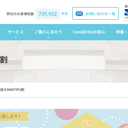
お
739,922
家族
お問い合わせ一覧
弊社のお客様総数
1
サービス
ご購入にあたり
Coo&RIKUの安心
特集・
%割
迎えMAX70%割