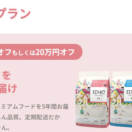
プラン
オフ
20万円オフ
もしくは
ドを
届け
プレミアムフードを5年間お届
しん品質。定期配送だか
せん。