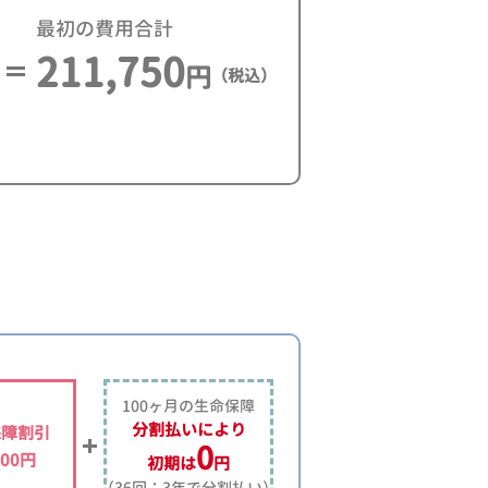
最初の費用合計
211,750
円
（税込）
100ヶ月の生命保障
分割払いにより
保障割引
0
500円
初期は
円
（36回：3年で分割払い）