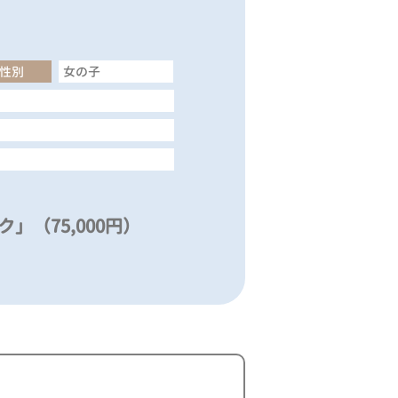
性別
女の子
」（75,000円）