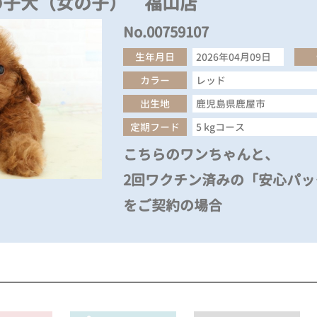
の子犬（女の子） 福山店
No.00759107
生年月日
2026年04月09日
カラー
レッド
出生地
鹿児島県鹿屋市
定期フード
5 kgコース
こちらのワンちゃんと、
2回ワクチン済みの「安心パック
をご契約の場合