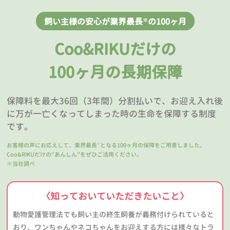
飼い主様の安心が業界最長
の100ヶ月
※
Coo&RIKUだけの
100ヶ月の長期保障
保障料を最大36回（3年間）分割払いで、お迎え入れ後
に万が一亡くなってしまった時の生命を保障する制度
です。
お客様の声にお応えして、業界最長
となる100ヶ月の保障をご用意しました。
※
Coo&RIKUだけの“あんしん”をぜひご活用ください。
※当社調べ
〈知っておいていただきたいこと〉
動物愛護管理法でも飼い主の終生飼養が義務付けられていると
おり、ワンちゃんやネコちゃんをお迎えする方には様々なトラ