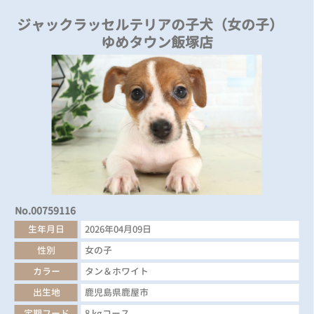
ジャックラッセルテリアの子犬（女の子）
ゆめタウン飯塚店
No.00759116
生年月日
2026年04月09日
性別
女の子
カラー
タン＆ホワイト
出生地
鹿児島県鹿屋市
定期フード
8 kgコース