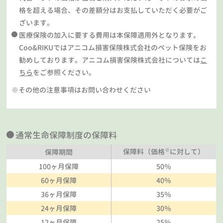
格を超える場合、その差額分はお支払していただく必要がご
ざいます。
医療保険の加入に要する費用は本保障適用外となります。
Coo&RIKUではアニコム損害保険株式会社のペット保険をお
勧めしております。アニコム損害保険株式会社については
こ
ちら
をご参照ください。
※その他の注意事項はお問い合わせください
通常生命保障制度の保障料
※
保障料（価格
に対して）
保障期間
100ヶ月保障
50％
60ヶ月保障
40％
36ヶ月保障
35％
24ヶ月保障
30％
12ヶ月保障
25％