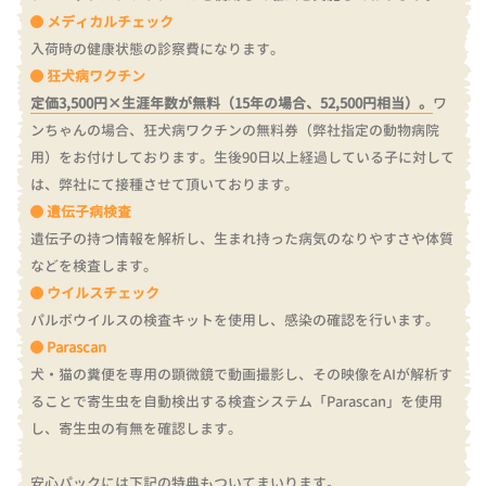
メディカルチェック
入荷時の健康状態の診察費になります。
狂犬病ワクチン
定価3,500円×生涯年数が無料（15年の場合、52,500円相当）。
ワ
ンちゃんの場合、狂犬病ワクチンの無料券（弊社指定の動物病院
用）をお付けしております。
生後90日以上経過している子に対して
は、弊社にて接種させて頂いております。
遺伝子病検査
遺伝子の持つ情報を解析し、生まれ持った病気のなりやすさや体質
などを検査します。
ウイルスチェック
パルボウイルスの検査キットを使用し、感染の確認を行います。
Parascan
犬・猫の糞便を専用の顕微鏡で動画撮影し、その映像をAIが解析す
ることで寄生虫を自動検出する検査システム「Parascan」を使用
し、寄生虫の有無を確認します。
安心パックには下記の特典もついてまいります。