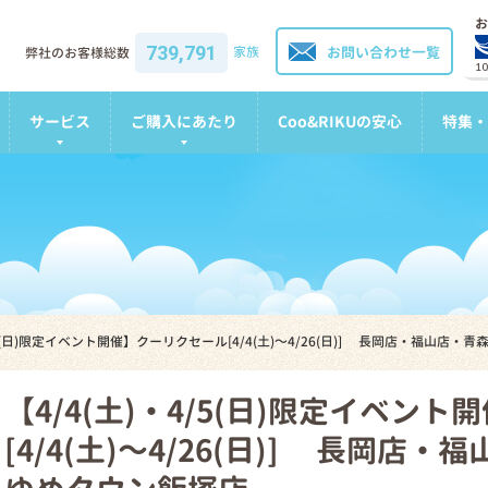
お
739,791
家族
お問い合わせ一覧
弊社のお客様総数
1
サービス
ご購入にあたり
Coo&RIKUの安心
特集・
4/5(日)限定イベント開催】クーリクセール[4/4(土)～4/26(日)] 長岡店・福山
【4/4(土)・4/5(日)限定イベン
[4/4(土)～4/26(日)] 長岡