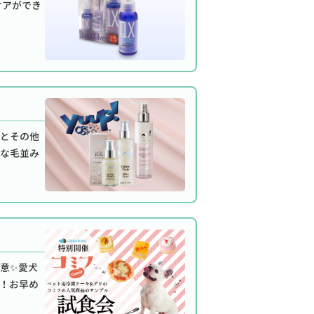
ケアができ
剤とその他
ヤな毛並み
意✨愛犬
定！お早め