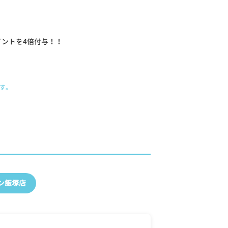
イントを
4倍付与！！
す。
ン飯塚店