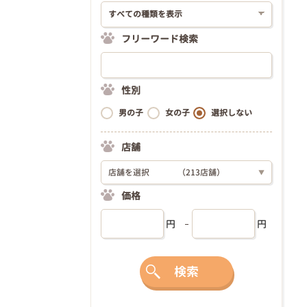
フリーワード検索
性別
男の子
女の子
選択しない
店舗
店舗を選択
（213店舗）
▼
価格
円
円
検索