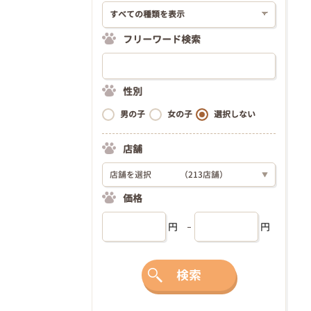
フリーワード検索
性別
男の子
女の子
選択しない
店舗
店舗を選択
（213店舗）
▼
価格
円
円
検索