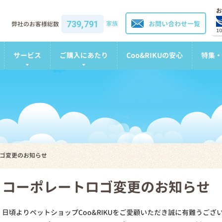
お
739,791
家族
お問い合わせ一覧
弊社のお客様総数
1
サービス
ご購入にあたり
Coo&RIKUの安心
特集・
ゴ変更のお知らせ
コーポレートロゴ変更のお知らせ
日頃よりペットショップCoo&RIKUをご愛顧いただき誠に有難うござ