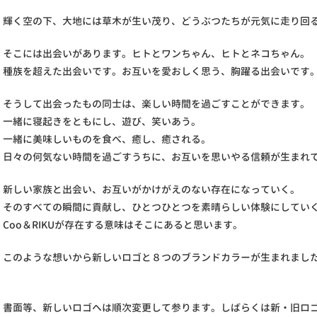
輝く空の下、大地には草木が生い茂り、どうぶつたちが元気に走り回
そこには出会いがあります。ヒトとワンちゃん、ヒトとネコちゃん。
種族を超えた出会いです。お互いを愛おしく思う、胸躍る出会いです
そうして出会ったもの同士は、楽しい時間を過ごすことができます。
一緒に寝起きをともにし、遊び、笑いあう。
一緒に美味しいものを食べ、癒し、癒される。
日々の何気ない時間を過ごすうちに、お互いを思いやる信頼が生まれ
新しい家族と出会い、お互いがかけがえのない存在になっていく。
そのすべての瞬間に貢献し、ひとつひとつを素晴らしい体験にしてい
Coo＆RIKUが存在する意味はそこにあると思います。
このような想いから新しいロゴと８つのブランドカラーが生まれまし
書面等、新しいロゴへは順次変更して参ります。しばらくは新・旧ロ