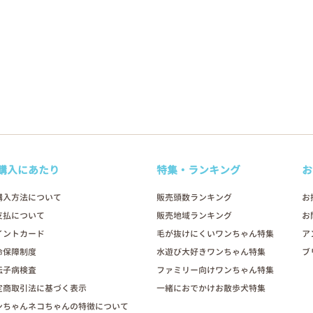
購入にあたり
特集・ランキング
お
購入方法について
販売頭数ランキング
お
支払について
販売地域ランキング
お
イントカード
毛が抜けにくいワンちゃん特集
ア
命保障制度
水遊び大好きワンちゃん特集
ブ
伝子病検査
ファミリー向けワンちゃん特集
定商取引法に基づく表示
一緒におでかけお散歩犬特集
ンちゃんネコちゃんの特徴について