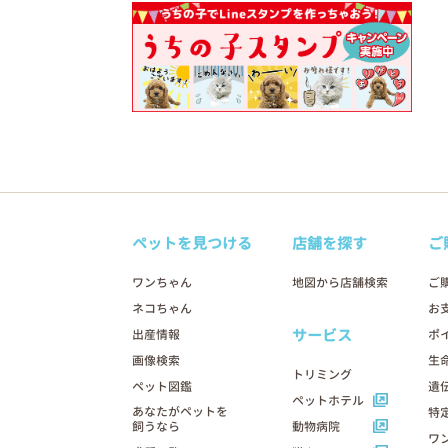
ペットを見つける
店舗を探す
ご
ワンちゃん
地図から店舗検索
ご
ネコちゃん
お
サービス
出産情報
ポ
画像検索
生
トリミング
ペット図鑑
遺
ペットホテル
あなたがペットを
特
飼うなら
動物病院
ワ