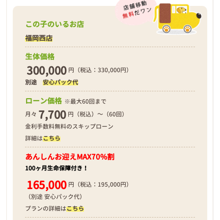
この子のいるお店
福岡西店
生体価格
300,000
円（税込：330,000円）
別途
安心パック代
ローン価格
※最大60回まで
7,700
月々
円（税込）～（60回）
金利手数料無料のスキップローン
詳細は
こちら
あんしんお迎え
MAX70%割
100ヶ月生命保障付き！
165,000
円（税込：195,000円）
（別途 安心パック代）
プランの詳細は
こちら