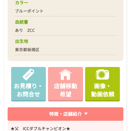
カラー
ブルーポイント
血統書
あり ZCC
出生地
東京都板橋区
お見積り・
店舗移動
画像・
お問合せ
希望
動画依頼
特徴・店舗紹介
★父 ICCダブルチャンピオン★