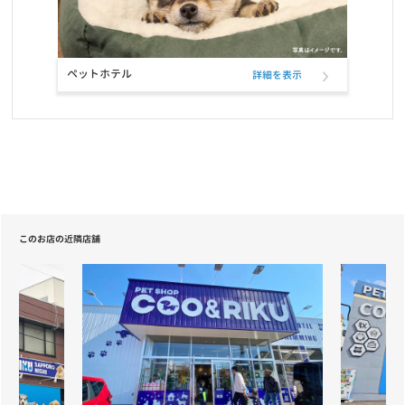
お知らせ
2021/05/20
【重要】定期フードサービス配送業者変更のお知らせ
ペットホテル
詳細を表示
お知らせ
2021/04/22
【重要】定期フードサービス配送業者一部変更のお知らせ
お知らせ
2020/12/18
ニッポン放送「第46回ラジオ・チャリティ・ミュージックソン」を
応援しています
このお店の近隣店舗
お知らせ
2020/12/01
長期保障付きの「あんしん半額キャンペーン」が登場
お知らせ
2020/10/19
【サービス終了のお知らせ】自宅でこんにちワン～お家で抱っこサ
ービス～