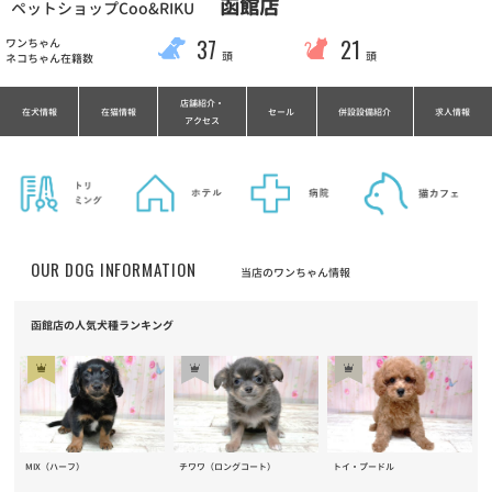
函館店
ペットショップCoo&RIKU
37
21
ワンちゃん
頭
頭
ネコちゃん在籍数
店舗紹介・
在犬情報
在猫情報
セール
併設設備紹介
求人情報
アクセス
OUR DOG INFORMATION
当店のワンちゃん情報
函館店の人気犬種ランキング
トイ・プードル
MIX（ハーフ）
チワワ（ロングコート）