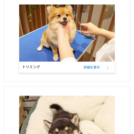
お知らせ
2021/10/12
定期フードサービス ELMOパッケージリニューアルのお知らせ
お知らせ
2021/10/12
定期フードアプリでフードサンプル配布のお知らせ
お知らせ
2021/09/22
トリミング
詳細を表示
おかげさまで5冠達成致しました！！
お知らせ
2021/09/21
定期フードアプリが「商品も追加購入できる」新機能で更に便利
に！
お知らせ
2021/07/27
ELMO「ラムライスポテト」「アダルト・インドア」の配送遅延に
ついて