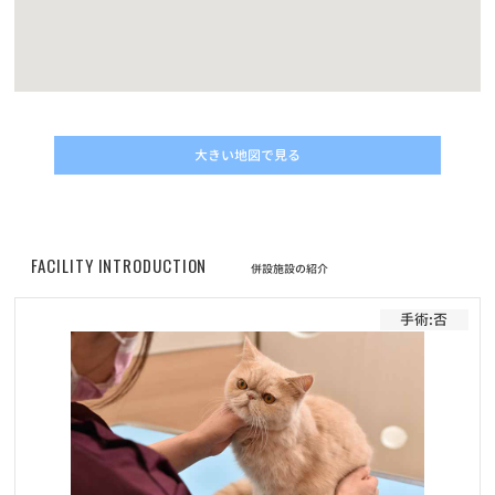
お知らせ
2022/11/10
動画コンテスト「うちの子自慢」結果発表！
お知らせ
2022/05/01
改正動物愛護管理法の施行に伴うマイクロチップについてのご案内
大きい地図で見る
お知らせ
2022/04/30
価格改定に伴うフード定期サービスのお申し込みについて
FACILITY INTRODUCTION
お知らせ
併設施設の紹介
2022/04/30
プレミアムペットフードELMOシリーズ商品の販売価格改定（値上
手術:否
げ）のお知らせ
お知らせ
2022/02/01
フード定期配送サービス 新商品「Bwild」追加のお知らせ
お知らせ
2022/01/19