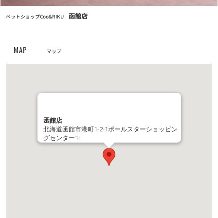
お知らせ
函館店
2024/04/25
ペットショップCoo&RIKU
クーリク公式！定期フードアプリでより便利に！よりお得に！
MAP
マップ
お知らせ
2023/05/10
【定期フードアプリ】ワクチンチケット販売開始！
お知らせ
2023/03/27
全国の幼稚園・小学校・中学校に集金連絡袋約137万枚を寄贈
函館店
北海道函館市港町1-2-1ポールスターショッピン
お知らせ
2023/03/24
グセンター1F
PROPACペットフード廃盤のご案内
お知らせ
2022/11/24
第6回フォトコンテスト【ハロウィンコスプレでクリスマスプレゼ
ントをもらおう！】キャンペーン結果発表！