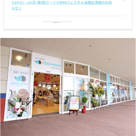
3/14(土)・15(日) 第9回クーリクWANフェスタ in 函館店 開催のお知
らせ♪
お知らせ
2025/12/12
年末年始 営業時間のお知らせ
お知らせ
2025/11/14
2026年クーリクカレンダー全国の店舗にて無料配布中！！
お知らせ
2025/11/03
【12/2(火)まで】クリスマスケーキ・おせちご予約受付中！
お知らせ
2025/07/01
7月1日(火) GRAND OPENING！奈良富雄南店
お知らせ
2024/11/12
【重要なお知らせ】クレジットカード情報最新化の再度のお願い