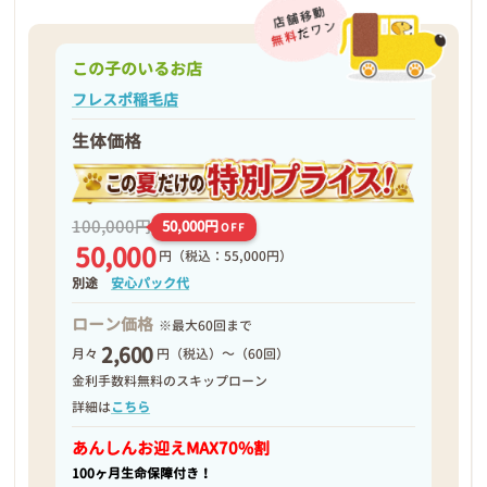
この子のいるお店
フレスポ稲毛店
生体価格
100,000円
50,000円
OFF
50,000
円
（税込：55,000円）
別途
安心パック代
ローン価格
※最大60回まで
2,600
月々
円（税込）～（60回）
金利手数料無料のスキップローン
詳細は
こちら
あんしんお迎え
MAX70%割
100ヶ月生命保障付き！