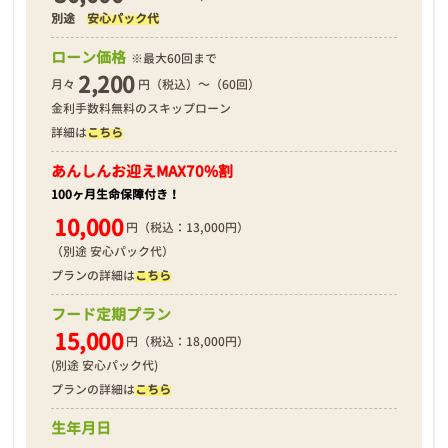
別途
安心パック代
❮
❯
ローン価格
※最大60回まで
2,200
月々
円（税込）～（60回）
金利手数料無料のスキップローン
詳細は
こちら
2026年02月16日
あんしんお迎え
MAX70%割
100ヶ月生命保障付き！
10,000
円（税込：13,000円）
（別途 安心パック代）
プランの詳細は
こちら
フード定期プラン
15,000
円（税込：18,000円）
(別途 安心パック代)
プランの詳細は
こちら
生年月日