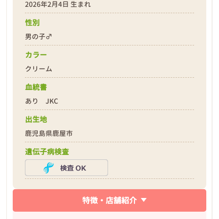
2026年2月4日 生まれ
性別
男の子♂
❮
❯
カラー
クリーム
血統書
あり JKC
出生地
2026年02月16日
鹿児島県鹿屋市
遺伝子病検査
特徴・店舗紹介