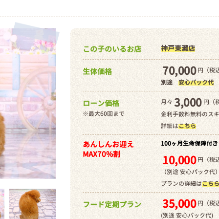
神戸東灘店
この子のいるお店
70,000
円（税込
生体価格
別途
安心パック代
3,000
月々
円（
ローン価格
※最大60回まで
金利手数料無料のス
詳細は
こちら
あんしんお迎え
100ヶ月生命保障付き
MAX70%割
10,000
円（税込
（別途 安心パック代
プランの詳細は
こち
35,000
円（税込
フード定期プラン
(別途 安心パック代)