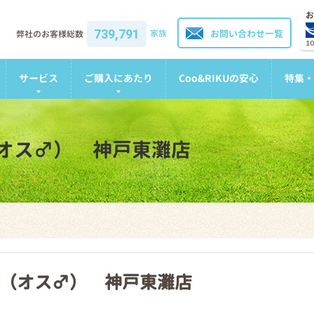
お
739,791
家族
お問い合わせ一覧
弊社のお客様総数
1
サービス
ご購入にあたり
Coo&RIKUの安心
特集・
オス♂） 神戸東灘店
（オス♂） 神戸東灘店