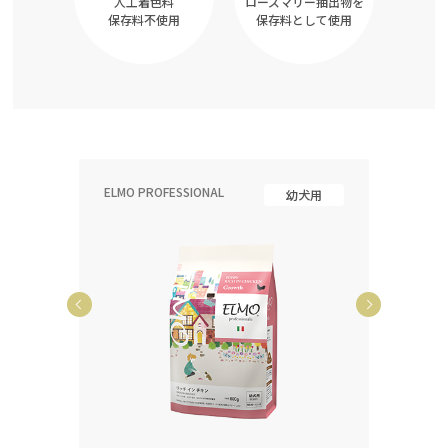
人工着色料
ローズマリー抽出物を
保存料不使用
保存料として使用
ELMO PROFESSIONAL
ELMO P
齢犬用
幼犬用