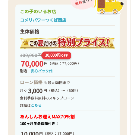
この子のいるお店
コメリパワーつくば西店
生体価格
100,000円
30,000円
OFF
70,000
円
（税込：77,000円）
別途
安心パック代
ローン価格
※最大60回まで
3,000
月々
円（税込）～（60回）
金利手数料無料のスキップローン
詳細は
こちら
あんしんお迎え
MAX70%割
100ヶ月生命保障付き！
10,000
円
（税込：17,000円）