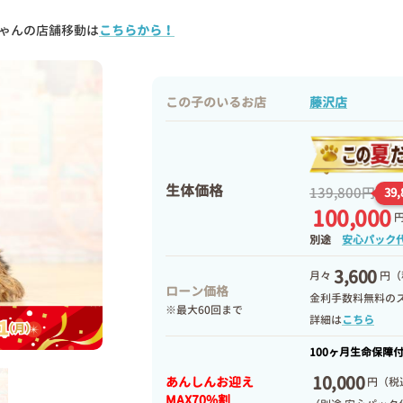
ゃんの店舗移動は
こちらから！
この子のいるお店
藤沢店
生体価格
139,800円
39
100,000
別途
安心パック
3,600
月々
円（
ローン価格
金利手数料無料の
※最大60回まで
詳細は
こちら
100ヶ月生命保障
10,000
あんしんお迎え
円
（税込
MAX70%割