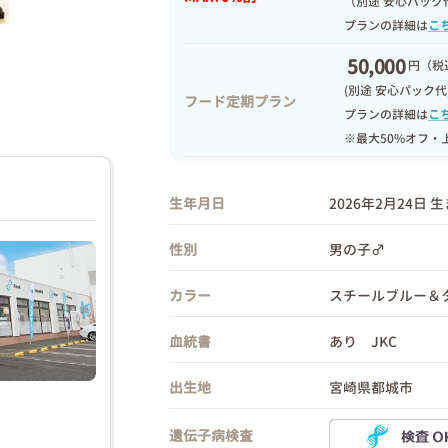
（別途 安心パック
プランの詳細は
こ
50,000
円
（税込
(別途 安心パック代
フード定期プラン
プランの詳細は
こ
※最大50%オフ・
生年月日
2026年2月24日 
性別
男の子♂
カラー
スチールブルー＆
血統書
あり JKC
出生地
宮崎県都城市
遺伝子病検査