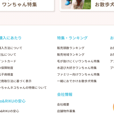
購入にあたり
特集・ランキング
お
購入方法について
販売頭数ランキング
お
支払について
販売地域ランキング
お
イントカード
毛が抜けにくいワンちゃん特集
ア
命保障制度
水遊び大好きワンちゃん特集
ブ
伝子病検査
ファミリー向けワンちゃん特集
定商取引法に基づく表示
一緒におでかけお散歩犬特集
ンちゃんネコちゃんの特徴について
会社情報
oo&RIKUの安心
会社概要
o&RIKUの安心
店舗物件募集