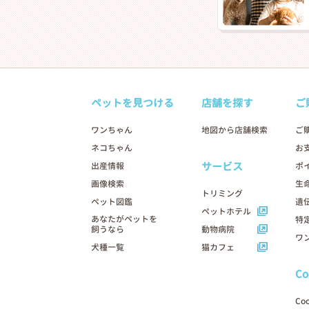
ペットを見つける
店舗を探す
ご
ワンちゃん
地図から店舗検索
ご
ネコちゃん
お
サービス
出産情報
ポ
画像検索
生
トリミング
ペット図鑑
遺
ペットホテル
あなたがペットを
特
飼うなら
動物病院
ワ
犬種一覧
猫カフェ
C
Co