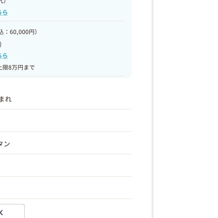
代）
ちら
：60,000円）
)
ちら
上限8万円まで
生まれ
タン