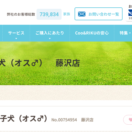
お
739,834
家族
お問い合わせ一覧
弊社のお客様総数
1
サービス
ご購入にあたり
Coo&RIKUの安心
特集・
犬（オス♂） 藤沢店
子犬（オス♂）
No.00754954 藤沢店