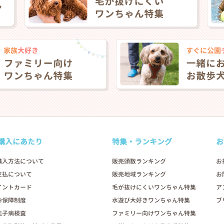
❯
購入にあたり
特集・ランキング
お
購入方法について
販売頭数ランキング
お
支払について
販売地域ランキング
お
2026年03月06日
イントカード
毛が抜けにくいワンちゃん特集
ア
命保障制度
水遊び大好きワンちゃん特集
ブ
伝子病検査
ファミリー向けワンちゃん特集