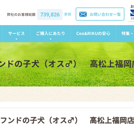
お
739,826
家族
お問い合わせ一覧
弊社のお客様総数
1
サービス
ご購入にあたり
Coo&RIKUの安心
特集・
ンドの子犬（オス♂） 高松上福岡
フンドの子犬（オス♂） 高松上福岡