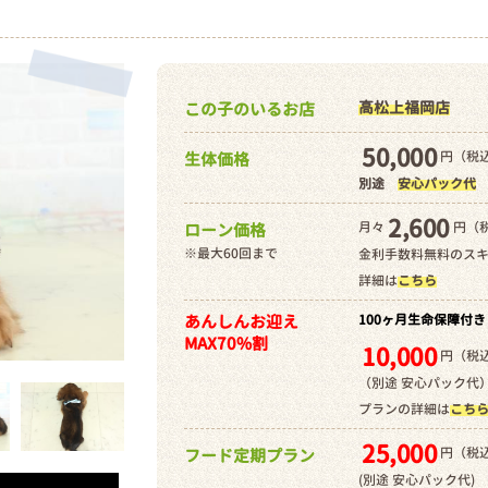
高松上福岡店
この子のいるお店
50,000
円（税込
生体価格
別途
安心パック代
2,600
月々
円（
ローン価格
※最大60回まで
金利手数料無料のス
詳細は
こちら
あんしんお迎え
100ヶ月生命保障付き
MAX70%割
10,000
円（税込
（別途 安心パック代
プランの詳細は
こち
25,000
円（税込
フード定期プラン
(別途 安心パック代)