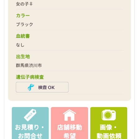
女の子♀
カラー
ブラック
血統書
なし
出生地
群馬県渋川市
遺伝子病検査
お見積り・
店舗移動
画像・
お問合せ
希望
動画依頼