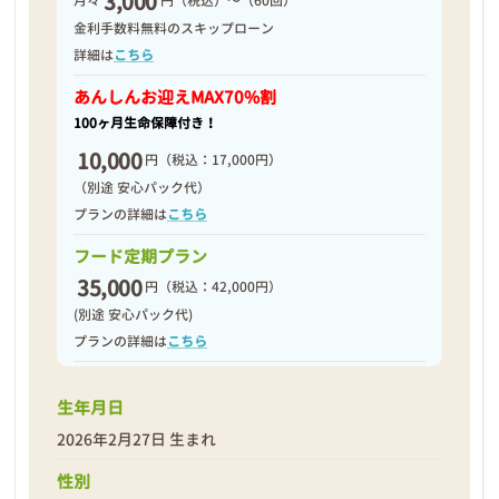
3,000
月々
円（税込）～（60回）
2026年03月05日
金利手数料無料のスキップローン
詳細は
こちら
あんしんお迎え
MAX70%割
100ヶ月生命保障付き！
10,000
円
（税込：17,000円）
（別途 安心パック代）
プランの詳細は
こちら
フード定期プラン
35,000
円
（税込：42,000円）
(別途 安心パック代)
プランの詳細は
こちら
生年月日
2026年2月27日 生まれ
性別