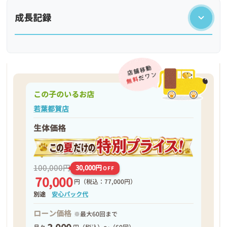
成長記録
この子のいるお店
若葉都賀店
生体価格
❮
❯
100,000円
30,000円
OFF
70,000
円
（税込：77,000円）
別途
安心パック代
ローン価格
※最大60回まで