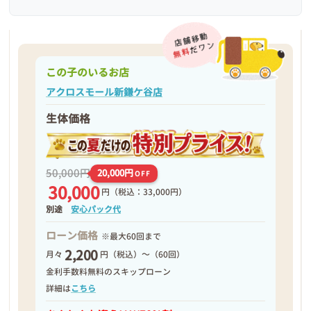
この子のいるお店
アクロスモール新鎌ケ谷店
生体価格
❮
❯
50,000円
20,000円
OFF
30,000
円
（税込：33,000円）
別途
安心パック代
ローン価格
※最大60回まで
2,200
月々
円（税込）～（60回）
2026年03月06日
金利手数料無料のスキップローン
詳細は
こちら