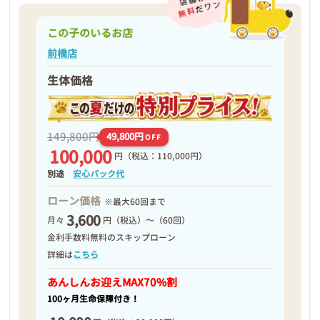
この子のいるお店
前橋店
生体価格
149,800円
49,800円
OFF
100,000
円
（税込：110,000円）
別途
安心パック代
ローン価格
※最大60回まで
3,600
月々
円（税込）～（60回）
金利手数料無料のスキップローン
詳細は
こちら
あんしんお迎え
MAX70%割
100ヶ月生命保障付き！