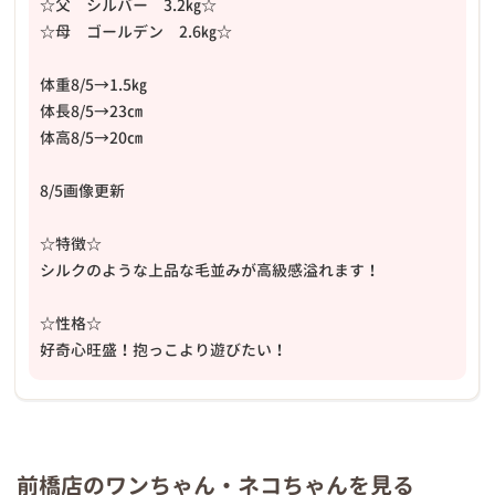
☆父 シルバー 3.2㎏☆
☆母 ゴールデン 2.6㎏☆
体重8/5→1.5㎏
体長8/5→23㎝
体高8/5→20㎝
8/5画像更新
☆特徴☆
シルクのような上品な毛並みが高級感溢れます！
☆性格☆
好奇心旺盛！抱っこより遊びたい！
前橋店のワンちゃん・ネコちゃんを見る