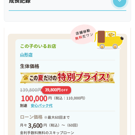
成長記録
この子のいるお店
山形店
生体価格
❮
❯
139,800円
39,800円
OFF
100,000
円
（税込：110,000円）
別途
安心パック代
ローン価格
※最大60回まで
3,600
月々
円（税込）～（60回）
2026年03月11日
金利手数料無料のスキップローン