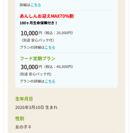
詳細は
こちら
あんしんお迎え
MAX70%割
100ヶ月生命保障付き！
10,000
円
（税込：20,000円）
（別途 安心パック代）
プランの詳細は
こちら
フード定期プラン
30,000
円
（税込：40,000円）
(別途 安心パック代)
プランの詳細は
こちら
生年月日
❮
❯
2026年3月10日 生まれ
性別
女の子♀