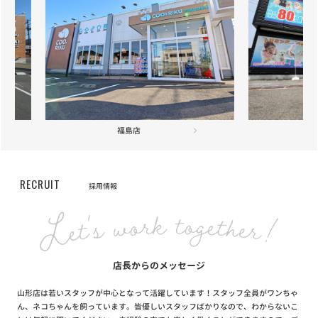
【重要】定期フードサービス配送業者変更のお知らせ
お知らせ
2021/04/22
【重要】定期フードサービス配送業者一部変更のお知らせ
お知らせ
2020/12/18
ニッポン放送「第46回ラジオ・チャリティ・ミュージックソン」を
応援しています
仙台太白店
お知らせ
2020/12/01
RECRUIT
採用情報
長期保障付きの「あんしん半額キャンペーン」が登場
お知らせ
2020/10/19
【サービス終了のお知らせ】自宅でこんにちワン～お家で抱っこサ
ービス～
店長からのメッセージ
山形店は若いスタッフが中心となって活躍しています！スタッフ全員がワンちゃ
お知らせ
2020/06/10
ん、ネコちゃんを飼っています。皆優しいスタッフばかりなので、わからないこ
全国47都道府県達成キャンペーン当選者発表！