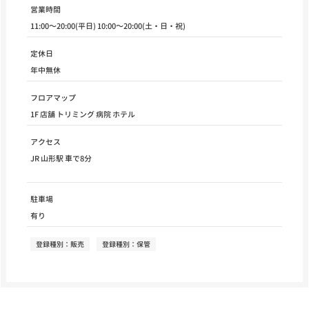
営業時間
11:00～20:00(平日) 10:00～20:00(土・日・祝)
定休日
年中無休
フロアマップ
1F 店舗 トリミング 病院 ホテル
アクセス
JR 山形駅 車で8分
駐車場
有り
登録種別：販売
登録種別：保管