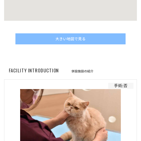
お知らせ
2022/05/01
改正動物愛護管理法の施行に伴うマイクロチップについてのご案内
お知らせ
2022/04/30
大きい地図で見る
価格改定に伴うフード定期サービスのお申し込みについて
お知らせ
2022/04/30
プレミアムペットフードELMOシリーズ商品の販売価格改定（値上
FACILITY INTRODUCTION
併設施設の紹介
げ）のお知らせ
手術:否
お知らせ
2022/02/01
フード定期配送サービス 新商品「Bwild」追加のお知らせ
お知らせ
2022/01/19
ワンちゃんネコちゃんのための休憩時間のお知らせ
お知らせ
2022/01/11