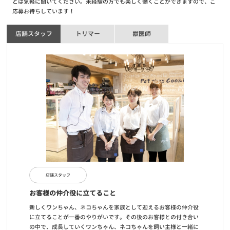
とは気軽に聞いてください。未経験の方でも楽しく働くことができますので、ご
応募お待ちしています！
お知らせ
2020/06/01
店舗スタッフ
トリマー
獣医師
【重要】新型コロナウイルスに伴う臨時休業店舗・営業時間短縮店
舗・入場制限店舗のお知らせ
お知らせ
2020/04/15
【重要】新型コロナウイルス感染拡大防止に伴う対応について
店舗スタッフ
お客様の仲介役に立てること
新しくワンちゃん、ネコちゃんを家族として迎えるお客様の仲介役
に立てることが一番のやりがいです。その後のお客様との付き合い
の中で、成長していくワンちゃん、ネコちゃんを飼い主様と一緒に