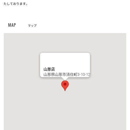
クーリク公式！定期フードアプリでより便利に！よりお得に！
たしております。
お知らせ
2023/05/10
MAP
【定期フードアプリ】ワクチンチケット販売開始！
マップ
お知らせ
2023/03/27
全国の幼稚園・小学校・中学校に集金連絡袋約137万枚を寄贈
お知らせ
2023/03/24
山形店
PROPACペットフード廃盤のご案内
山形県山形市清住町3-10-12
お知らせ
2022/11/24
第6回フォトコンテスト【ハロウィンコスプレでクリスマスプレゼ
ントをもらおう！】キャンペーン結果発表！
お知らせ
2022/11/10
動画コンテスト「うちの子自慢」結果発表！