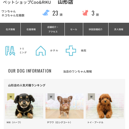
山形店
ペットショップCoo&RIKU
23
3
ワンちゃん
頭
頭
ネコちゃん在籍数
店舗紹介・
在犬情報
在猫情報
セール
併設設備紹介
求人情報
アクセス
OUR DOG INFORMATION
当店のワンちゃん情報
山形店の人気犬種ランキング
MIX（ハーフ）
チワワ（ロングコート）
トイ・プードル