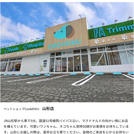
お知らせ
2025/11/14
2026年クーリクカレンダー全国の店舗にて無料配布中！！
お知らせ
2025/11/03
【12/2(火)まで】クリスマスケーキ・おせちご予約受付中！
お知らせ
2025/07/17
7/24(木)営業時間変更のお知らせ
お知らせ
2025/07/01
7月1日(火) GRAND OPENING！奈良富雄南店
お知らせ
2024/11/12
山形店
ペットショップCoo&RIKU
【重要なお知らせ】クレジットカード情報最新化の再度のお願い
JR山形駅から車で5分。国道51号線西バイパス沿い、マクドナルドの向かい側にお店
お知らせ
を構えています。可愛いワンちゃん、ネコちゃん常時50頭がお客様をお待ちしていま
2024/04/25
す。山形にお越しの際は、是非お立ち寄りください。皆様のご来店を心からお待ちい