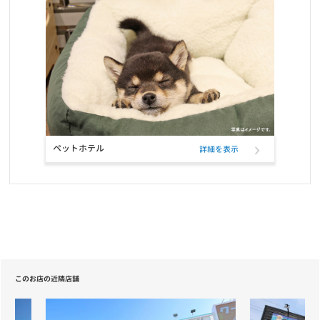
定期フードサービス ELMOパッケージリニューアルのお知らせ
お知らせ
2021/10/12
定期フードアプリでフードサンプル配布のお知らせ
お知らせ
2021/09/22
おかげさまで5冠達成致しました！！
ペットホテル
詳細を表示
お知らせ
2021/09/21
定期フードアプリが「商品も追加購入できる」新機能で更に便利
に！
お知らせ
2021/07/27
ELMO「ラムライスポテト」「アダルト・インドア」の配送遅延に
ついて
このお店の近隣店舗
お知らせ
2021/05/20