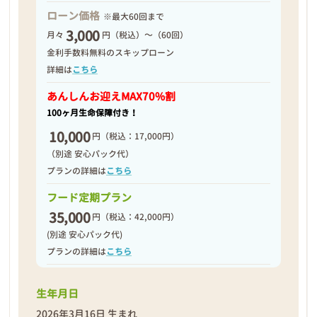
ローン価格
※最大60回まで
3,000
月々
円（税込）～（60回）
2026年03月17日
金利手数料無料のスキップローン
詳細は
こちら
あんしんお迎え
MAX70%割
100ヶ月生命保障付き！
10,000
円
（税込：17,000円）
（別途 安心パック代）
プランの詳細は
こちら
フード定期プラン
35,000
円
（税込：42,000円）
(別途 安心パック代)
プランの詳細は
こちら
生年月日
❮
❯
2026年3月16日 生まれ