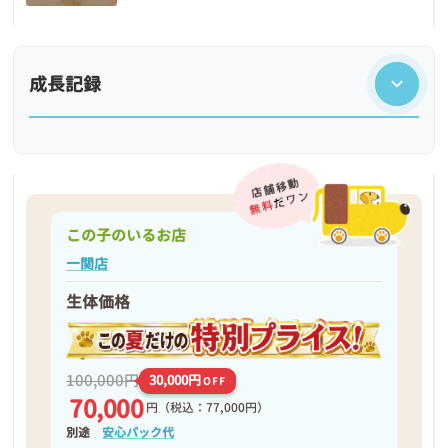
成長記録
この子のいるお店
一関店
生体価格
❮
❯
100,000円
30,000円
OFF
70,000
円
（税込：77,000円）
別途
安心パック代