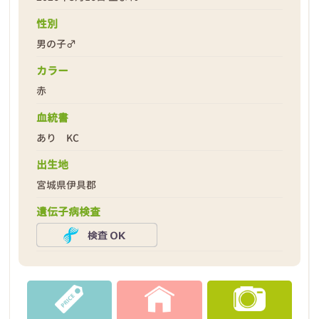
性別
男の子♂
カラー
赤
2026年03月17日
血統書
あり KC
出生地
宮城県伊具郡
遺伝子病検査