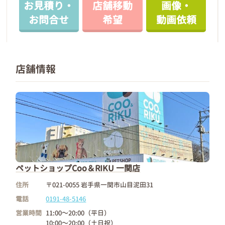
お見積り・
店舗移動
画像・
お問合せ
希望
動画依頼
店舗情報
ペットショップCoo＆RIKU 一関店
住所
〒021-0055 岩手県一関市山目泥田31
電話
0191-48-5146
営業時間
11:00～20:00（平日）
10:00～20:00（土日祝）