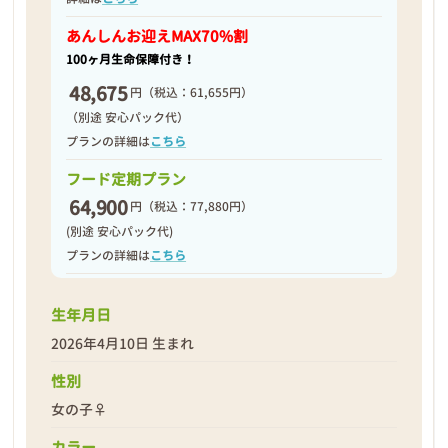
2026年04月18日
あんしんお迎え
MAX70%割
100ヶ月生命保障付き！
48,675
円
（税込：61,655円）
（別途 安心パック代）
プランの詳細は
こちら
フード定期プラン
64,900
円
（税込：77,880円）
(別途 安心パック代)
プランの詳細は
こちら
生年月日
2026年4月10日 生まれ
❮
❯
性別
女の子♀
カラー