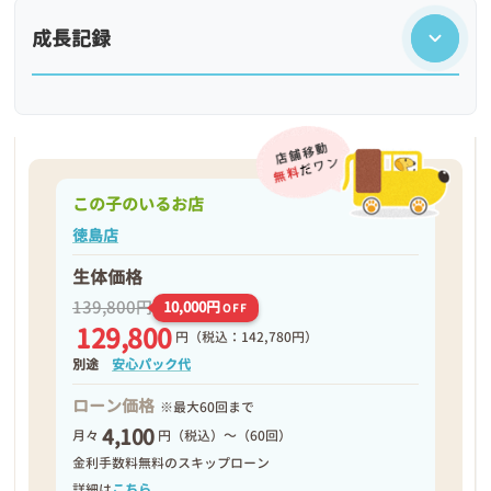
成長記録
この子のいるお店
徳島店
生体価格
139,800円
10,000円
OFF
129,800
円
（税込：142,780円）
❮
❯
別途
安心パック代
ローン価格
※最大60回まで
4,100
月々
円（税込）～（60回）
金利手数料無料のスキップローン
詳細は
こちら