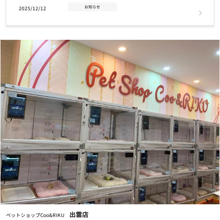
お知らせ
2025/12/12
年末年始 営業時間のお知らせ
お知らせ
2025/11/14
2026年クーリクカレンダー全国の店舗にて無料配布中！！
お知らせ
2025/11/03
【12/2(火)まで】クリスマスケーキ・おせちご予約受付中！
お知らせ
2025/07/17
7/24(木)営業時間変更のお知らせ
お知らせ
2025/07/01
7月1日(火) GRAND OPENING！奈良富雄南店
お知らせ
2024/11/12
出雲店
ペットショップCoo&RIKU
【重要なお知らせ】クレジットカード情報最新化の再度のお願い