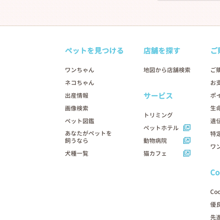
ペットを見つける
店舗を探す
ご
ワンちゃん
地図から店舗検索
ご
ネコちゃん
お
サービス
出産情報
ポ
画像検索
生
トリミング
ペット図鑑
遺
ペットホテル
あなたがペットを
特
飼うなら
動物病院
ワ
犬種一覧
猫カフェ
C
Co
優
先