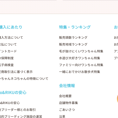
購入にあたり
特集・ランキング
お
購入方法について
販売頭数ランキング
お
支払について
販売地域ランキング
お
イントカード
毛が抜けにくいワンちゃん特集
ア
命保障制度
水遊び大好きワンちゃん特集
ブ
伝子病検査
ファミリー向けワンちゃん特集
定商取引法に基づく表示
一緒におでかけお散歩犬特集
ンちゃんネコちゃんの特徴について
会社情報
oo&RIKUの安心
会社概要
o&RIKUの安心
店舗物件募集
良ブリーダー様とのお取引
ごあいさつ
進的ブリーディング施設の運営
沿革