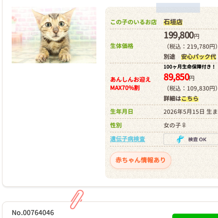
石垣店
この子のいるお店
199,800
円
生体価格
（税込：219,780円
別途
安心パック代
100ヶ月生命保障付き！
89,850
円
あんしんお迎え
MAX70%割
（税込：109,830円
詳細は
こちら
生年月日
2026年5月15日 生
性別
女の子♀
遺伝子病検査
赤ちゃん情報あり
No.00764046