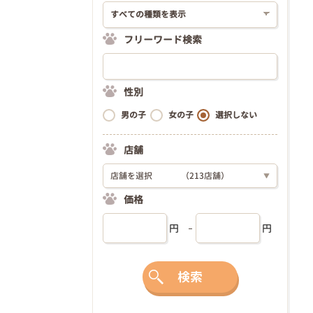
フリーワード検索
性別
男の子
女の子
選択しない
店舗
店舗を選択
（213店舗）
▼
価格
円
円
検索