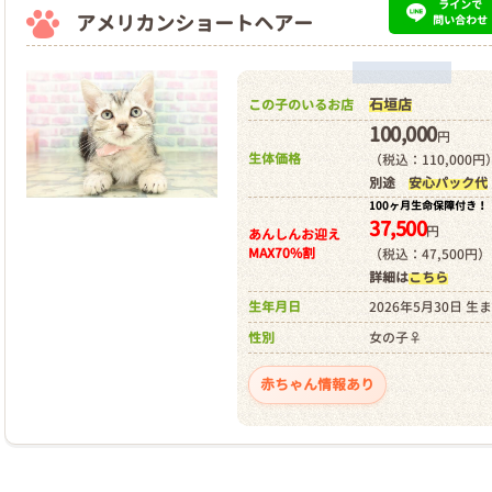
ラインで
アメリカンショートヘアー
問い合わせ
石垣店
この子のいるお店
100,000
円
生体価格
（税込：110,000円
別途
安心パック代
100ヶ月生命保障付き！
37,500
円
あんしんお迎え
MAX70%割
（税込：47,500円）
詳細は
こちら
生年月日
2026年5月30日 生
性別
女の子♀
赤ちゃん情報あり