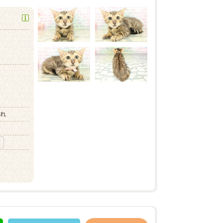
）
）
まれ