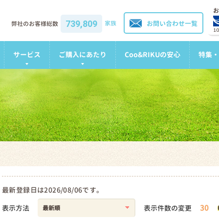
お
739,809
家族
お問い合わせ一覧
弊社のお客様総数
1
サービス
ご購入にあたり
Coo&RIKUの安心
特集・
最新登録日は2026/08/06です。
30
表示方法
表示件数の変更