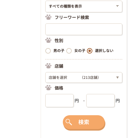
フリーワード検索
性別
男の子
女の子
選択しない
店舗
店舗を選択
（213店舗）
▼
価格
円
円
検索