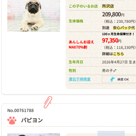
所沢店
この子のいるお店
209,800
円
生体価格
（税込：230,780円
別途
安心パック代
100ヶ月生命保障付き！
97,350
円
あんしんお迎え
MAX70%割
（税込：118,330円
詳細は
こちら
生年月日
2026年4月27日 生
性別
男の子♂
遺伝子病検査
No.00761788
パピヨン