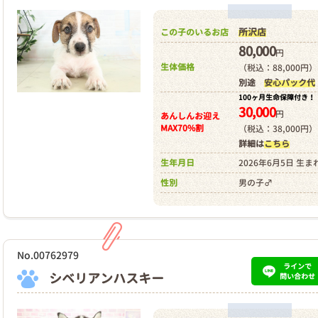
所沢店
この子のいるお店
80,000
円
生体価格
（税込：88,000円）
別途
安心パック代
100ヶ月生命保障付き！
30,000
円
あんしんお迎え
MAX70%割
（税込：38,000円）
詳細は
こちら
生年月日
2026年6月5日 生ま
性別
男の子♂
No.00762979
ラインで
シベリアンハスキー
問い合わせ