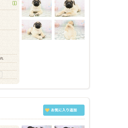
）
）
まれ
お気に入り
追加