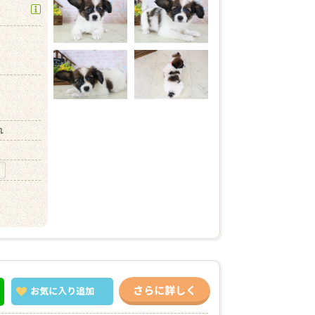
）
）
れ
さらに詳しく
お気に入り
追加