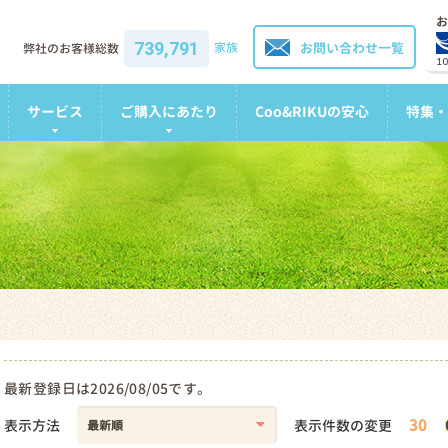
お
739,791
家族
お問い合わせ一覧
弊社のお客様総数
1
サービス
ご購入にあたり
Coo&RIKUの安心
特集・
最新登録日は2026/08/05です。
30
表示方法
表示件数の変更