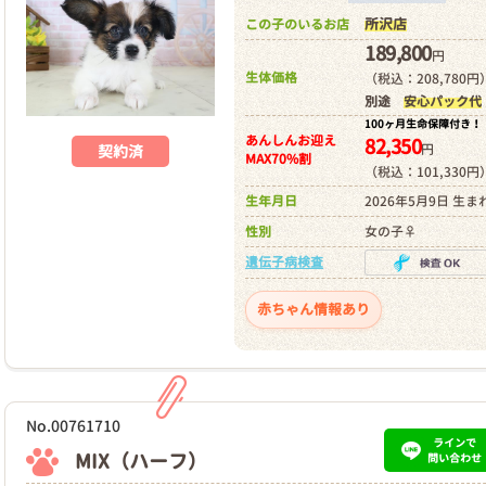
所沢店
この子のいるお店
189,800
円
生体価格
（税込：208,780円
別途
安心パック代
100ヶ月生命保障付き！
あんしんお迎え
82,350
円
契約済
MAX70%割
（税込：101,330円
生年月日
2026年5月9日 生ま
性別
女の子♀
遺伝子病検査
赤ちゃん情報あり
No.00761710
ラインで
MIX（ハーフ）
問い合わせ