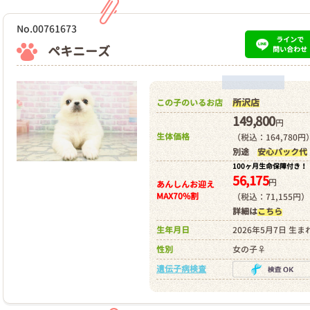
No.00761673
ラインで
ペキニーズ
問い合わせ
所沢店
この子のいるお店
149,800
円
生体価格
（税込：164,780円
別途
安心パック代
100ヶ月生命保障付き！
56,175
円
あんしんお迎え
MAX70%割
（税込：71,155円）
詳細は
こちら
生年月日
2026年5月7日 生ま
性別
女の子♀
遺伝子病検査