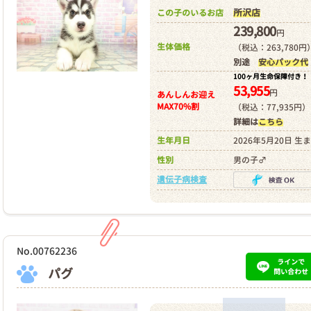
所沢店
この子のいるお店
239,800
円
生体価格
（税込：263,780円
別途
安心パック代
100ヶ月生命保障付き！
53,955
円
あんしんお迎え
MAX70%割
（税込：77,935円）
詳細は
こちら
生年月日
2026年5月20日 生
性別
男の子♂
遺伝子病検査
No.00762236
ラインで
パグ
問い合わせ