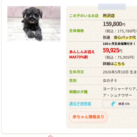
所沢店
この子のいるお店
159,800
円
生体価格
（税込：175,780円
別途
安心パック代
100ヶ月生命保障付き！
59,925
円
あんしんお迎え
MAX70%割
（税込：75,905円）
詳細は
こちら
生年月日
2026年5月10日 生
性別
女の子♀
ヨークシャーテリア
両親の犬種
ア・シュナウザー
遺伝子病検査
赤ちゃん情報あり