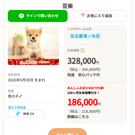
豆柴
ラインで問い合わせ
お気に入り追加
この子のいるお店
名古屋滝ノ水店
生体価格
328,000
円
（税込：360,800円）
別途
安心パック代
生年月日
2026年5月30日 生まれ
あんしんお迎え
MAX70%割
性別
100ヶ月生命保障付き！
男の子♂
186,000
円
遺伝子病検査
（税込：218,800円）
詳細は
こちら