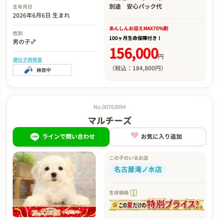
別途
安心パック代
生年月日
2026年6月6日 生まれ
あんしんお迎え
MAX70%割
性別
100ヶ月生命保障付き！
男の子♂
156,000
円
遺伝子病検査
（税込：184,800円）
No.00763994
マルチーズ
ラインで問い合わせ
お気に入り追加
この子のいるお店
名古屋滝ノ水店
生体価格