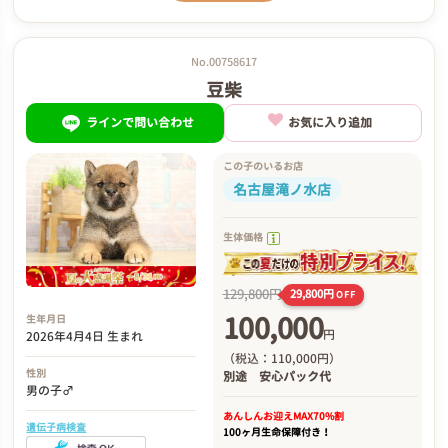
No.00758617
豆柴
ラインで問い合わせ
お気に入り追加
この子のいるお店
名古屋滝ノ水店
生体価格
129,800円
29,800円
OFF
100,000
生年月日
円
2026年4月4日 生まれ
（税込：110,000円）
性別
別途
安心パック代
男の子♂
あんしんお迎え
MAX70%割
遺伝子病検査
100ヶ月生命保障付き！