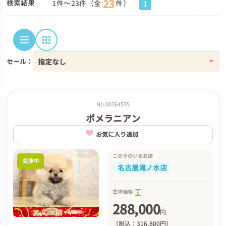
23
検索結果
1件～23件（全
件）
1
セール：
No.00764575
ポメラニアン
お気に入り追加
この子のいるお店
交渉中
名古屋滝ノ水店
生体価格
288,000
円
（税込：316,800円）