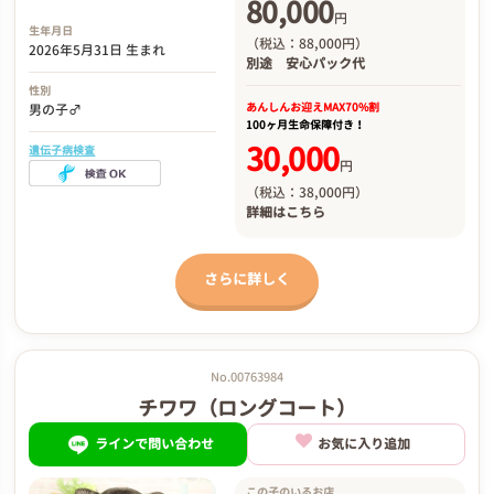
80,000
円
生年月日
（税込：88,000円）
2026年5月31日 生まれ
別途
安心パック代
性別
あんしんお迎え
MAX70%割
男の子♂
100ヶ月生命保障付き！
30,000
遺伝子病検査
円
（税込：38,000円）
詳細は
こちら
さらに詳しく
No.00763984
チワワ（ロングコート）
ラインで問い合わせ
お気に入り追加
この子のいるお店