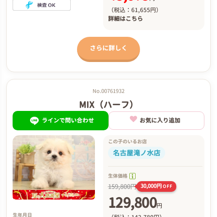
（税込：61,655円）
詳細は
こちら
さらに詳しく
No.00761932
MIX（ハーフ）
ラインで問い合わせ
お気に入り追加
この子のいるお店
名古屋滝ノ水店
生体価格
159,800円
30,000円
OFF
129,800
円
生年月日