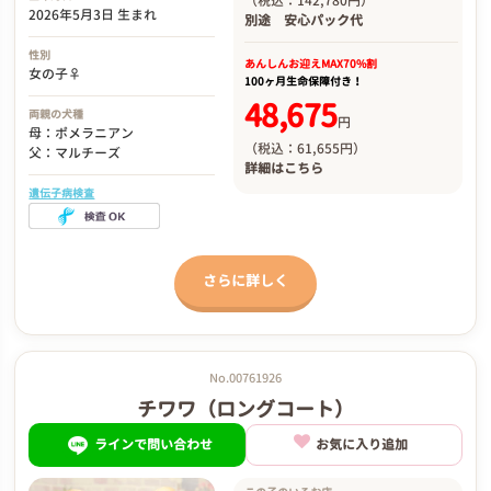
（税込：142,780円）
2026年5月3日 生まれ
別途
安心パック代
性別
あんしんお迎え
MAX70%割
女の子♀
100ヶ月生命保障付き！
48,675
両親の犬種
円
母：ポメラニアン
（税込：61,655円）
父：マルチーズ
詳細は
こちら
遺伝子病検査
さらに詳しく
No.00761926
チワワ（ロングコート）
ラインで問い合わせ
お気に入り追加