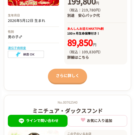
199,800
円
（税込：219,780円）
別途
安心パック代
生年月日
2026年5月12日 生まれ
あんしんお迎え
MAX70%割
性別
100ヶ月生命保障付き！
男の子♂
89,850
円
遺伝子病検査
（税込：109,830円）
詳細は
こちら
さらに詳しく
No.00762540
ミニチュア・ダックスフンド
ラインで問い合わせ
お気に入り追加
この子のいるお店