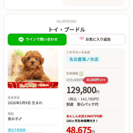
No.00761942
トイ・プードル
ラインで問い合わせ
お気に入り追加
この子のいるお店
名古屋滝ノ水店
生体価格
159,800円
30,000円
OFF
129,800
円
生年月日
（税込：142,780円）
2026年5月9日 生まれ
別途
安心パック代
性別
あんしんお迎え
MAX70%割
男の子♂
100ヶ月生命保障付き！
48,675
遺伝子病検査
円