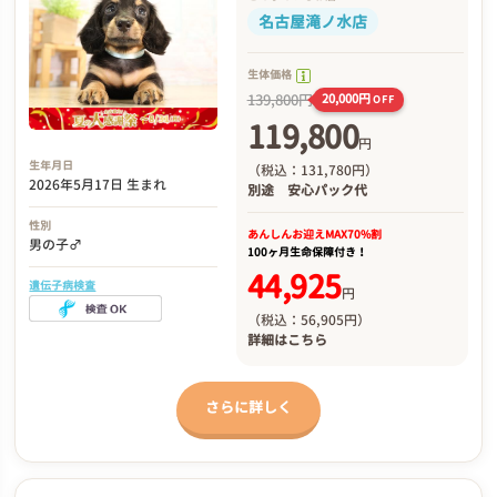
名古屋滝ノ水店
生体価格
139,800円
20,000円
OFF
119,800
円
生年月日
（税込：131,780円）
2026年5月17日 生まれ
別途
安心パック代
性別
あんしんお迎え
MAX70%割
男の子♂
100ヶ月生命保障付き！
44,925
遺伝子病検査
円
（税込：56,905円）
詳細は
こちら
さらに詳しく