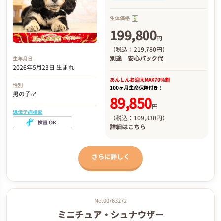
生体価格
199,800
円
（税込：219,780円）
別途
安心パック代
生年月日
2026年5月23日 生まれ
あんしんお迎え
MAX70%割
性別
100ヶ月生命保障付き！
男の子♂
89,850
円
遺伝子病検査
（税込：109,830円）
詳細は
こちら
さらに詳しく
No.00763272
ミニチュア・シュナウザー