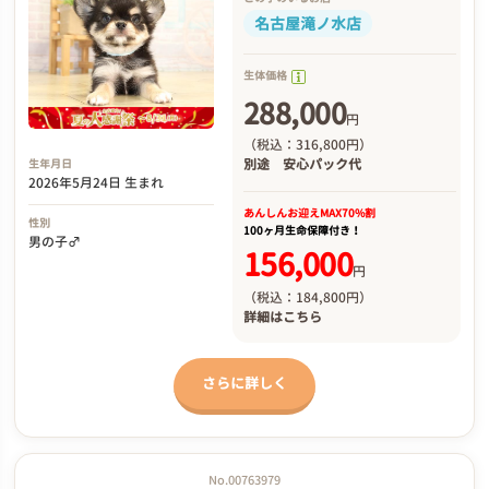
名古屋滝ノ水店
生体価格
288,000
円
（税込：316,800円）
別途
安心パック代
生年月日
2026年5月24日 生まれ
あんしんお迎え
MAX70%割
性別
100ヶ月生命保障付き！
男の子♂
156,000
円
（税込：184,800円）
詳細は
こちら
さらに詳しく
No.00763979