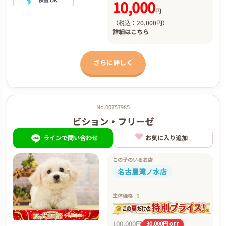
10,000
円
（税込：20,000円）
詳細は
こちら
さらに詳しく
No.00757985
ビション・フリーゼ
ラインで問い合わせ
お気に入り追加
この子のいるお店
名古屋滝ノ水店
生体価格
100,000円
30,000円
OFF