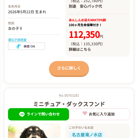
（税込：252,780円）
別途
安心パック代
生年月日
2026年5月22日 生まれ
あんしんお迎え
MAX70%割
性別
100ヶ月生命保障付き！
女の子♀
112,350
円
遺伝子病検査
（税込：135,330円）
詳細は
こちら
さらに詳しく
No.00763281
ミニチュア・ダックスフンド
ラインで問い合わせ
お気に入り追加
この子のいるお店
名古屋滝ノ水店