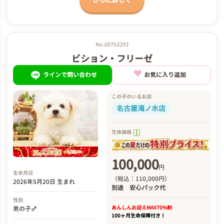
さらに詳しく
No.00763293
ビション・フリーゼ
ラインで問い合わせ
お気に入り追加
この子のいるお店
名古屋滝ノ水店
生体価格
100,000
円
生年月日
（税込：110,000円）
2026年5月20日 生まれ
別途
安心パック代
性別
あんしんお迎え
MAX70%割
男の子♂
100ヶ月生命保障付き！