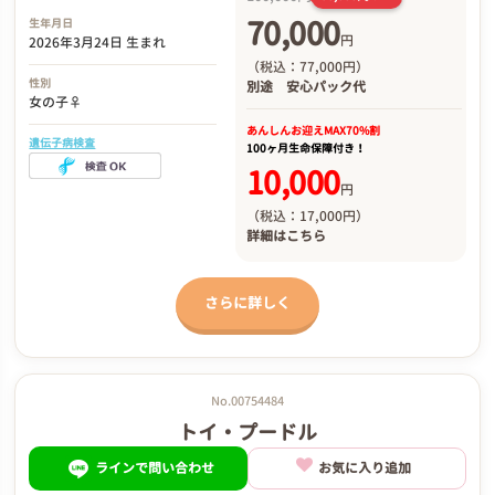
70,000
生年月日
円
2026年3月24日 生まれ
（税込：77,000円）
性別
別途
安心パック代
女の子♀
あんしんお迎え
MAX70%割
遺伝子病検査
100ヶ月生命保障付き！
10,000
円
（税込：17,000円）
詳細は
こちら
さらに詳しく
No.00754484
トイ・プードル
ラインで問い合わせ
お気に入り追加