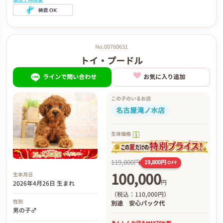
No.00760631
トイ・プードル
ラインで問い合わせ
お気に入り追加
この子のいるお店
名古屋滝ノ水店
生体価格
119,800円
19,800円
OFF
100,000
生年月日
円
2026年4月26日 生まれ
（税込：110,000円）
性別
別途
安心パック代
男の子♂
あんしんお迎え
MAX70%割