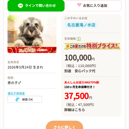
ラインで問い合わせ
お気に入り追加
この子のいるお店
名古屋滝ノ水店
生体価格
100,000
円
生年月日
（税込：110,000円）
2026年5月24日 生まれ
別途
安心パック代
性別
あんしんお迎え
MAX70%割
男の子♂
100ヶ月生命保障付き！
37,500
遺伝子病検査
円
（税込：47,500円）
詳細は
こちら
さらに詳しく