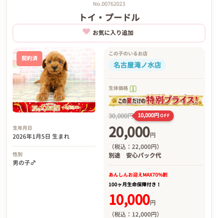
No.00762023
トイ・プードル
お気に入り追加
この子のいるお店
契約済
名古屋滝ノ水店
生体価格
30,000円
10,000円
OFF
20,000
生年月日
円
2026年1月5日 生まれ
（税込：22,000円）
性別
別途
安心パック代
男の子♂
あんしんお迎え
MAX70%割
100ヶ月生命保障付き！
10,000
円
（税込：12,000円）