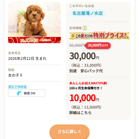
この子のいるお店
名古屋滝ノ水店
生体価格
50,000円
20,000円
OFF
30,000
生年月日
円
2026年2月22日 生まれ
（税込：33,000円）
性別
別途
安心パック代
女の子♀
あんしんお迎え
MAX70%割
遺伝子病検査
100ヶ月生命保障付き！
10,000
円
（税込：13,000円）
詳細は
こちら
さらに詳しく