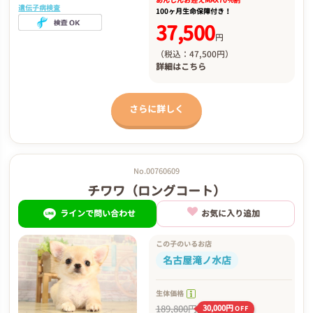
遺伝子病検査
100ヶ月生命保障付き！
37,500
円
（税込：47,500円）
詳細は
こちら
さらに詳しく
No.00760609
チワワ（ロングコート）
ラインで問い合わせ
お気に入り追加
この子のいるお店
名古屋滝ノ水店
生体価格
189,800円
30,000円
OFF