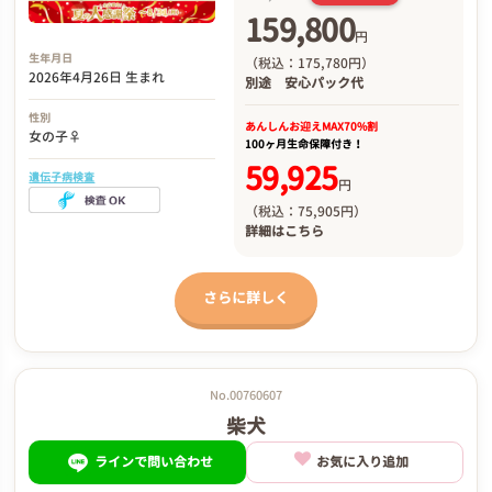
159,800
円
生年月日
（税込：175,780円）
2026年4月26日 生まれ
別途
安心パック代
性別
あんしんお迎え
MAX70%割
女の子♀
100ヶ月生命保障付き！
59,925
遺伝子病検査
円
（税込：75,905円）
詳細は
こちら
さらに詳しく
No.00760607
柴犬
ラインで問い合わせ
お気に入り追加