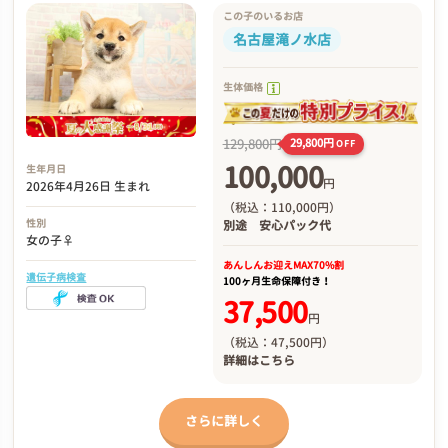
この子のいるお店
名古屋滝ノ水店
生体価格
129,800円
29,800円
OFF
100,000
生年月日
円
2026年4月26日 生まれ
（税込：110,000円）
性別
別途
安心パック代
女の子♀
あんしんお迎え
MAX70%割
遺伝子病検査
100ヶ月生命保障付き！
37,500
円
（税込：47,500円）
詳細は
こちら
さらに詳しく