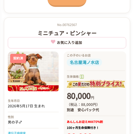
No.00762567
ミニチュア・ピンシャー
お気に入り追加
この子のいるお店
契約済
名古屋滝ノ水店
生体価格
80,000
円
生年月日
（税込：88,000円）
2026年5月17日 生まれ
別途
安心パック代
性別
あんしんお迎え
MAX70%割
男の子♂
100ヶ月生命保障付き！
遺伝子病検査