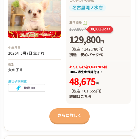
この子のいるお店
名古屋滝ノ水店
生体価格
159,800円
30,000円
OFF
129,800
円
生年月日
（税込：142,780円）
2026年5月7日 生まれ
別途
安心パック代
性別
あんしんお迎え
MAX70%割
女の子♀
100ヶ月生命保障付き！
48,675
遺伝子病検査
円
（税込：61,655円）
詳細は
こちら
さらに詳しく