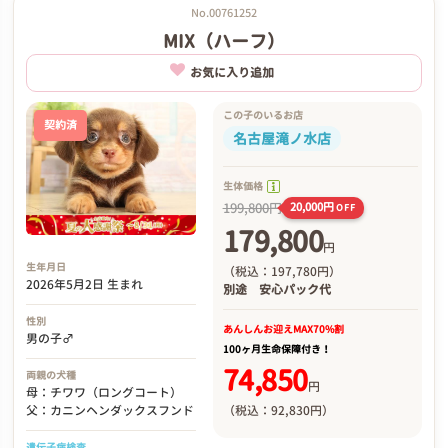
No.00761252
MIX（ハーフ）
お気に入り追加
この子のいるお店
契約済
名古屋滝ノ水店
生体価格
199,800円
20,000円
OFF
179,800
円
生年月日
（税込：197,780円）
2026年5月2日 生まれ
別途
安心パック代
性別
あんしんお迎え
MAX70%割
男の子♂
100ヶ月生命保障付き！
74,850
両親の犬種
円
母：チワワ（ロングコート）
（税込：92,830円）
父：カニンヘンダックスフンド
遺伝子病検査