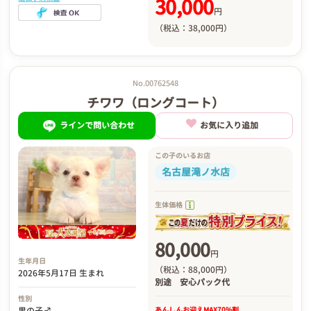
30,000
円
（税込：38,000円）
No.00762548
チワワ（ロングコート）
ラインで問い合わせ
お気に入り追加
この子のいるお店
名古屋滝ノ水店
生体価格
80,000
円
生年月日
（税込：88,000円）
2026年5月17日 生まれ
別途
安心パック代
性別
あんしんお迎え
MAX70%割
男の子♂