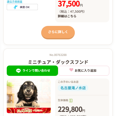
37,500
遺伝子病検査
円
（税込：47,500円）
詳細は
こちら
さらに詳しく
No.00763288
ミニチュア・ダックスフンド
ラインで問い合わせ
お気に入り追加
この子のいるお店
名古屋滝ノ水店
生体価格
229,800
円