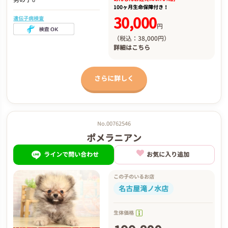
100ヶ月生命保障付き！
30,000
遺伝子病検査
円
（税込：38,000円）
詳細は
こちら
さらに詳しく
No.00762546
ポメラニアン
ラインで問い合わせ
お気に入り追加
この子のいるお店
名古屋滝ノ水店
生体価格