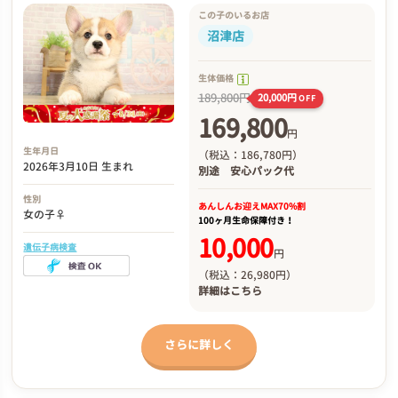
この子のいるお店
沼津店
生体価格
189,800円
20,000円
OFF
169,800
円
生年月日
（税込：186,780円）
2026年3月10日 生まれ
別途
安心パック代
性別
あんしんお迎え
MAX70%割
女の子♀
100ヶ月生命保障付き！
10,000
遺伝子病検査
円
（税込：26,980円）
詳細は
こちら
さらに詳しく