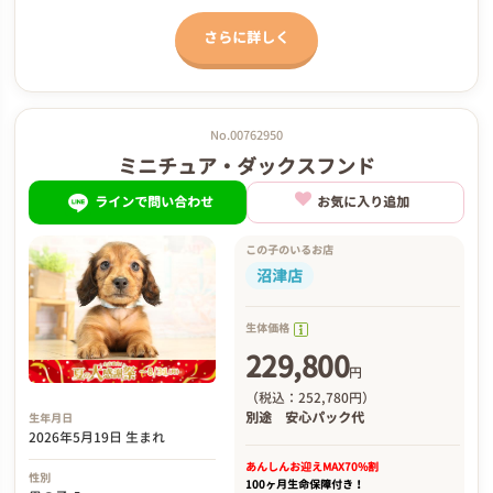
さらに詳しく
No.00762950
ミニチュア・ダックスフンド
ラインで問い合わせ
お気に入り追加
この子のいるお店
沼津店
生体価格
229,800
円
（税込：252,780円）
別途
安心パック代
生年月日
2026年5月19日 生まれ
あんしんお迎え
MAX70%割
性別
100ヶ月生命保障付き！