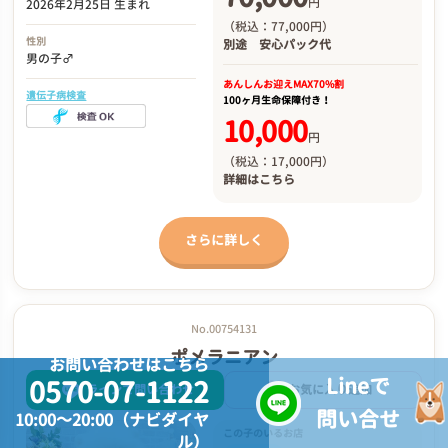
円
2026年2月25日 生まれ
（税込：77,000円）
性別
別途
安心パック代
男の子♂
あんしんお迎え
MAX70%割
遺伝子病検査
100ヶ月生命保障付き！
10,000
円
（税込：17,000円）
詳細は
こちら
さらに詳しく
No.00754131
ポメラニアン
お問い合わせはこちら
Lineで
0570-07-1122
ラインで問い合わせ
お気に入り追加
問い合せ
10:00～20:00（ナビダイヤ
この子のいるお店
ル）