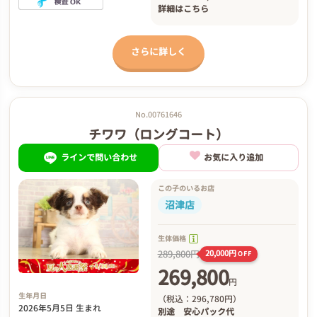
詳細は
こちら
さらに詳しく
No.00761646
チワワ（ロングコート）
ラインで問い合わせ
お気に入り追加
この子のいるお店
沼津店
生体価格
289,800円
20,000円
OFF
269,800
円
生年月日
（税込：296,780円）
2026年5月5日 生まれ
別途
安心パック代