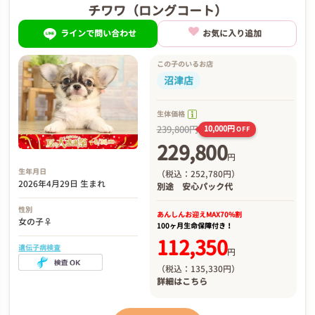
チワワ（ロングコート）
ラインで問い合わせ
お気に入り追加
この子のいるお店
沼津店
生体価格
239,800円
10,000円
OFF
229,800
円
生年月日
（税込：252,780円）
2026年4月29日 生まれ
別途
安心パック代
性別
あんしんお迎え
MAX70%割
女の子♀
100ヶ月生命保障付き！
112,350
遺伝子病検査
円
（税込：135,330円）
詳細は
こちら