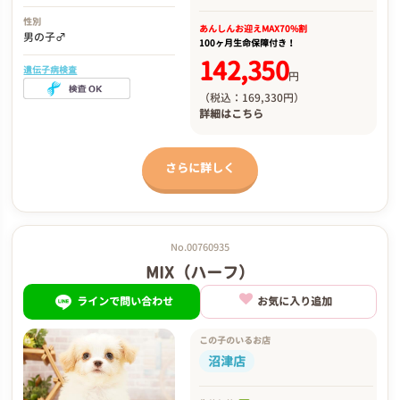
性別
あんしんお迎え
MAX70%割
男の子♂
100ヶ月生命保障付き！
142,350
遺伝子病検査
円
（税込：169,330円）
詳細は
こちら
さらに詳しく
No.00760935
MIX（ハーフ）
ラインで問い合わせ
お気に入り追加
この子のいるお店
沼津店