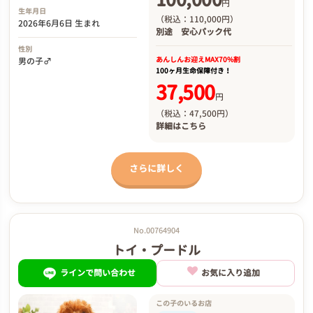
円
生年月日
（税込：110,000円）
2026年6月6日 生まれ
別途
安心パック代
性別
あんしんお迎え
MAX70%割
男の子♂
100ヶ月生命保障付き！
37,500
円
（税込：47,500円）
詳細は
こちら
さらに詳しく
No.00764904
トイ・プードル
ラインで問い合わせ
お気に入り追加
この子のいるお店