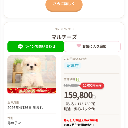
さらに詳しく
No.00760918
マルチーズ
ラインで問い合わせ
お気に入り追加
この子のいるお店
沼津店
生体価格
169,800円
10,000円
OFF
159,800
円
生年月日
（税込：175,780円）
2026年4月26日 生まれ
別途
安心パック代
性別
あんしんお迎え
MAX70%割
男の子♂
100ヶ月生命保障付き！