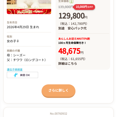
生体価格
139,800円
10,000円
OFF
129,800
円
生年月日
（税込：142,780円）
2026年4月29日 生まれ
別途
安心パック代
性別
あんしんお迎え
MAX70%割
女の子♀
100ヶ月生命保障付き！
48,675
両親の犬種
円
母：シーズー
（税込：61,655円）
父：チワワ（ロングコート）
詳細は
こちら
遺伝子病検査
さらに詳しく
No.00760932