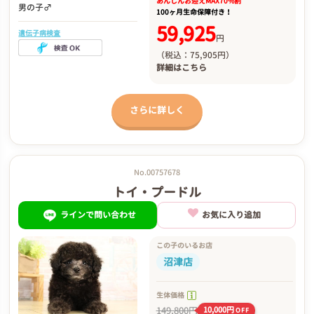
あんしんお迎え
MAX70%割
男の子♂
100ヶ月生命保障付き！
59,925
遺伝子病検査
円
（税込：75,905円）
詳細は
こちら
さらに詳しく
No.00757678
トイ・プードル
ラインで問い合わせ
お気に入り追加
この子のいるお店
沼津店
生体価格
149,800円
10,000円
OFF