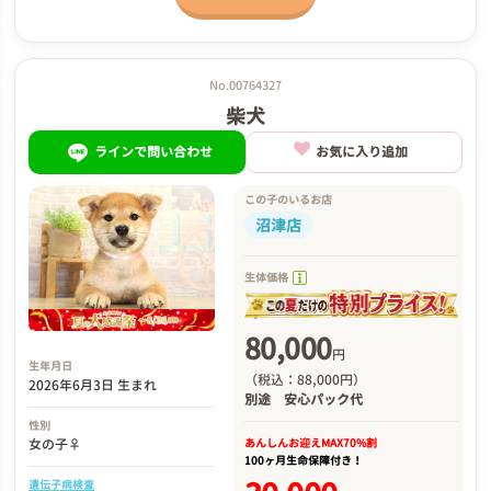
No.00764327
柴犬
ラインで問い合わせ
お気に入り追加
この子のいるお店
沼津店
生体価格
80,000
円
生年月日
（税込：88,000円）
2026年6月3日 生まれ
別途
安心パック代
性別
あんしんお迎え
MAX70%割
女の子♀
100ヶ月生命保障付き！
遺伝子病検査