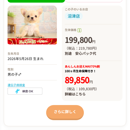
この子のいるお店
沼津店
生体価格
199,800
円
（税込：219,780円）
別途
安心パック代
生年月日
2026年5月26日 生まれ
あんしんお迎え
MAX70%割
性別
100ヶ月生命保障付き！
男の子♂
89,850
円
遺伝子病検査
（税込：109,830円）
詳細は
こちら
さらに詳しく