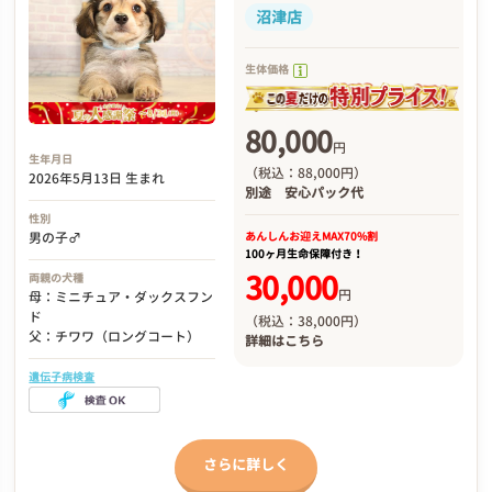
沼津店
生体価格
80,000
円
生年月日
（税込：88,000円）
2026年5月13日 生まれ
別途
安心パック代
性別
あんしんお迎え
MAX70%割
男の子♂
100ヶ月生命保障付き！
30,000
両親の犬種
円
母：ミニチュア・ダックスフン
ド
（税込：38,000円）
父：チワワ（ロングコート）
詳細は
こちら
遺伝子病検査
さらに詳しく