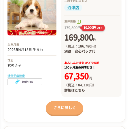
この子のいるお店
沼津店
生体価格
179,800円
10,000円
OFF
169,800
円
生年月日
（税込：186,780円）
2026年4月15日 生まれ
別途
安心パック代
性別
あんしんお迎え
MAX70%割
女の子♀
100ヶ月生命保障付き！
67,350
遺伝子病検査
円
（税込：84,330円）
詳細は
こちら
さらに詳しく