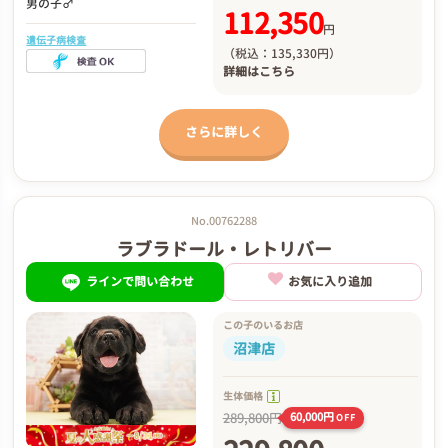
男の子♂
112,350
円
遺伝子病検査
（税込：135,330円）
詳細は
こちら
さらに詳しく
No.00762288
ラブラドール・レトリバー
ラインで問い合わせ
お気に入り追加
この子のいるお店
沼津店
生体価格
289,800円
60,000円
OFF