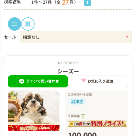
27
検索結果
1件～27件（全
件）
1
セール：
No.00764907
シーズー
ラインで問い合わせ
お気に入り追加
この子のいるお店
沼津店
生体価格
100,000