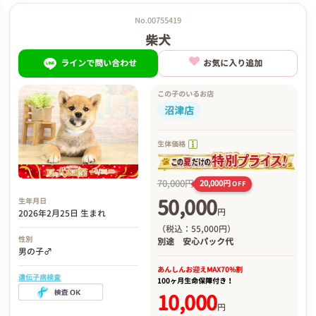
No.00755419
柴犬
ラインで問い合わせ
お気に入り追加
この子のいるお店
沼津店
生体価格
70,000円
20,000円
OFF
50,000
生年月日
円
2026年2月25日 生まれ
（税込：55,000円）
性別
別途
安心パック代
男の子♂
あんしんお迎え
MAX70%割
遺伝子病検査
100ヶ月生命保障付き！
10,000
円