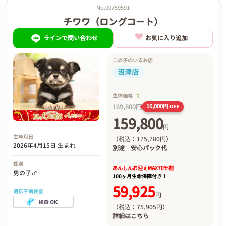
No.00759591
チワワ（ロングコート）
ラインで問い合わせ
お気に入り追加
この子のいるお店
沼津店
生体価格
169,800円
10,000円
OFF
159,800
円
生年月日
（税込：175,780円）
2026年4月15日 生まれ
別途
安心パック代
性別
あんしんお迎え
MAX70%割
男の子♂
100ヶ月生命保障付き！
59,925
遺伝子病検査
円
（税込：75,905円）
詳細は
こちら