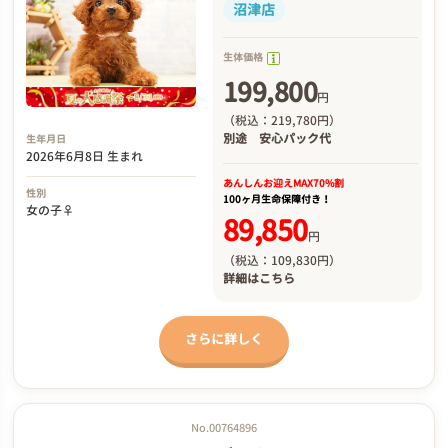
沼津店
生体価格
199,800
円
（税込：219,780円）
別途
安心パック代
生年月日
2026年6月8日 生まれ
あんしんお迎え
MAX70%割
性別
100ヶ月生命保障付き！
女の子♀
89,850
円
（税込：109,830円）
詳細は
こちら
さらに詳しく
No.00764896