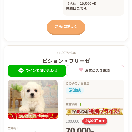
（税込：15,000円）
詳細は
こちら
さらに詳しく
No.00754936
ビション・フリーゼ
ラインで問い合わせ
お気に入り追加
この子のいるお店
沼津店
生体価格
100,000円
30,000円
OFF
70,000
生年月日