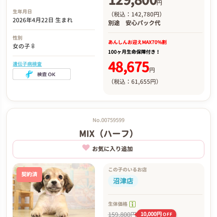
円
生年月日
（税込：142,780円）
2026年4月22日 生まれ
別途
安心パック代
性別
あんしんお迎え
MAX70%割
女の子♀
100ヶ月生命保障付き！
48,675
遺伝子病検査
円
（税込：61,655円）
No.00759599
MIX（ハーフ）
お気に入り追加
この子のいるお店
契約済
沼津店
生体価格
159,800円
10,000円
OFF