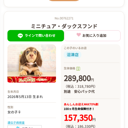
No.00762271
ミニチュア・ダックスフンド
ラインで問い合わせ
お気に入り追加
この子のいるお店
沼津店
生体価格
289,800
円
（税込：318,780円）
別途
安心パック代
生年月日
2026年5月13日 生まれ
あんしんお迎え
MAX70%割
性別
100ヶ月生命保障付き！
女の子♀
157,350
円
遺伝子病検査
（税込：186,330円）