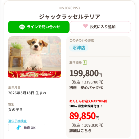
No.00762953
ジャックラッセルテリア
ラインで問い合わせ
お気に入り追加
この子のいるお店
沼津店
生体価格
199,800
円
（税込：219,780円）
別途
安心パック代
生年月日
2026年5月18日 生まれ
あんしんお迎え
MAX70%割
性別
100ヶ月生命保障付き！
女の子♀
89,850
円
遺伝子病検査
（税込：109,830円）
詳細は
こちら