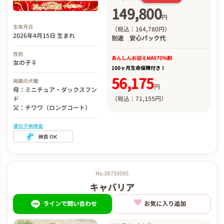
149,800
円
生年月日
（税込：164,780円）
2026年4月15日 生まれ
別途
安心パック代
性別
あんしんお迎え
MAX70%割
女の子♀
100ヶ月生命保障付き！
56,175
両親の犬種
円
母：ミニチュア・ダックスフン
ド
（税込：71,155円）
父：チワワ（ロングコート）
遺伝子病検査
No.00759595
キャバリア
ラインで問い合わせ
お気に入り追加