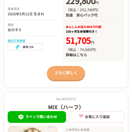
229,800
円
生年月日
（税込：252,780円）
2026年5月12日 生まれ
別途
安心パック代
性別
あんしんお迎え
MAX70%割
女の子♀
100ヶ月生命保障付き！
51,705
遺伝子病検査
円
（税込：74,685円）
詳細は
こちら
さらに詳しく
No.00762273
MIX（ハーフ）
ラインで問い合わせ
お気に入り追加
この子のいるお店