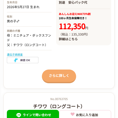
別途
安心パック代
生年月日
2026年5月27日 生まれ
あんしんお迎え
MAX70%割
性別
100ヶ月生命保障付き！
男の子♂
112,350
円
両親の犬種
（税込：135,330円）
母：ミニチュア・ダックスフン
詳細は
こちら
ド
父：チワワ（ロングコート）
遺伝子病検査
さらに詳しく
No.00763705
チワワ（ロングコート）
ラインで問い合わせ
お気に入り追加