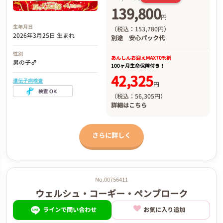
139,800
円
生年月日
（税込：153,780円）
2026年3月25日 生まれ
別途
安心パック代
性別
あんしんお迎え
MAX70%割
男の子♂
100ヶ月生命保障付き！
42,325
遺伝子病検査
円
（税込：56,305円）
詳細は
こちら
さらに詳しく
No.00756411
ウェルシュ・コーギー・ペンブローク
ラインで問い合わせ
お気に入り追加