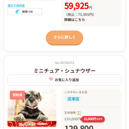
59,925
遺伝子病検査
円
（税込：75,905円）
詳細は
こちら
さらに詳しく
No.00760253
ミニチュア・シュナウザー
お気に入り追加
この子のいるお店
契約済
沼津店
生体価格
139,800円
10,000円
OFF
129,800