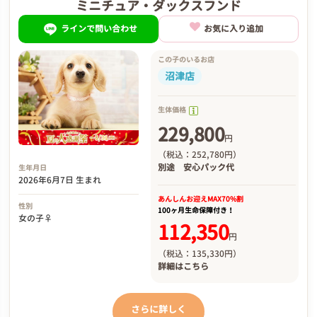
ミニチュア・ダックスフンド
ラインで問い合わせ
お気に入り追加
この子のいるお店
沼津店
生体価格
229,800
円
（税込：252,780円）
別途
安心パック代
生年月日
2026年6月7日 生まれ
あんしんお迎え
MAX70%割
性別
100ヶ月生命保障付き！
女の子♀
112,350
円
（税込：135,330円）
詳細は
こちら
さらに詳しく