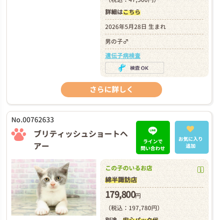
詳細は
こちら
2026年5月28日 生まれ
男の子♂
遺伝子病検査
さらに詳しく
No.00762633
ブリティッシュショートヘ
お気に入り
ラインで
アー
追加
問い合わせ
この子のいるお店
綿半諏訪店
179,800
円
（税込：197,780円）