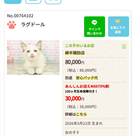
No.00764102
ラグドール
お気に入り
ラインで
追加
問い合わせ
この子のいるお店
綿半諏訪店
80,000
円
（税込：88,000円）
別途
安心パック代
あんしんお迎え
MAX70%割
100ヶ月生命保障付き！
30,000
円
（税込：38,000円）
詳細は
こちら
2026年5月22日 生まれ
女の子♀