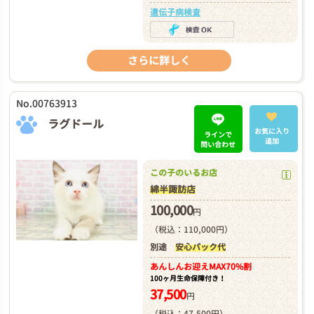
遺伝子病検査
さらに詳しく
No.00763913
ラグドール
お気に入り
ラインで
追加
問い合わせ
この子のいるお店
綿半諏訪店
100,000
円
（税込：110,000円）
別途
安心パック代
あんしんお迎え
MAX70%割
100ヶ月生命保障付き！
37,500
円
（税込：47,500円）