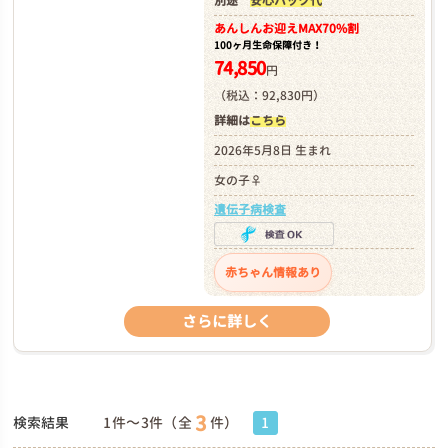
別途
安心パック代
あんしんお迎え
MAX70%割
100ヶ月生命保障付き！
74,850
円
（税込：92,830円）
詳細は
こちら
2026年5月8日 生まれ
女の子♀
遺伝子病検査
赤ちゃん情報あり
さらに詳しく
3
検索結果
1件～3件（全
件）
1