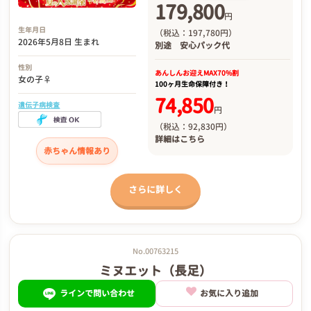
179,800
円
生年月日
（税込：197,780円）
2026年5月8日 生まれ
別途
安心パック代
性別
あんしんお迎え
MAX70%割
女の子♀
100ヶ月生命保障付き！
74,850
遺伝子病検査
円
（税込：92,830円）
詳細は
こちら
赤ちゃん情報あり
さらに詳しく
No.00763215
ミヌエット（長足）
ラインで問い合わせ
お気に入り追加