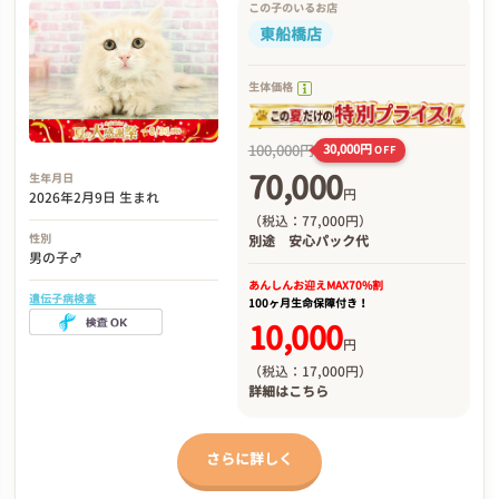
この子のいるお店
東船橋店
生体価格
100,000円
30,000円
OFF
70,000
生年月日
円
2026年2月9日 生まれ
（税込：77,000円）
性別
別途
安心パック代
男の子♂
あんしんお迎え
MAX70%割
遺伝子病検査
100ヶ月生命保障付き！
10,000
円
（税込：17,000円）
詳細は
こちら
さらに詳しく