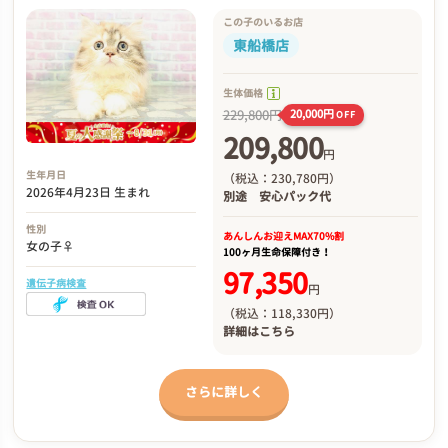
この子のいるお店
東船橋店
生体価格
229,800円
20,000円
OFF
209,800
円
生年月日
（税込：230,780円）
2026年4月23日 生まれ
別途
安心パック代
性別
あんしんお迎え
MAX70%割
女の子♀
100ヶ月生命保障付き！
97,350
遺伝子病検査
円
（税込：118,330円）
詳細は
こちら
さらに詳しく