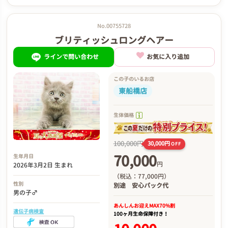
No.00755728
ブリティッシュロングヘアー
ラインで問い合わせ
お気に入り追加
この子のいるお店
東船橋店
生体価格
100,000円
30,000円
OFF
70,000
生年月日
円
2026年3月2日 生まれ
（税込：77,000円）
性別
別途
安心パック代
男の子♂
あんしんお迎え
MAX70%割
遺伝子病検査
100ヶ月生命保障付き！