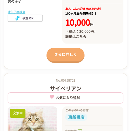
男の子♂
あんしんお迎え
MAX70%割
遺伝子病検査
100ヶ月生命保障付き！
10,000
円
（税込：20,000円）
詳細は
こちら
さらに詳しく
No.00758702
サイベリアン
お気に入り追加
この子のいるお店
交渉中
東船橋店
生体価格