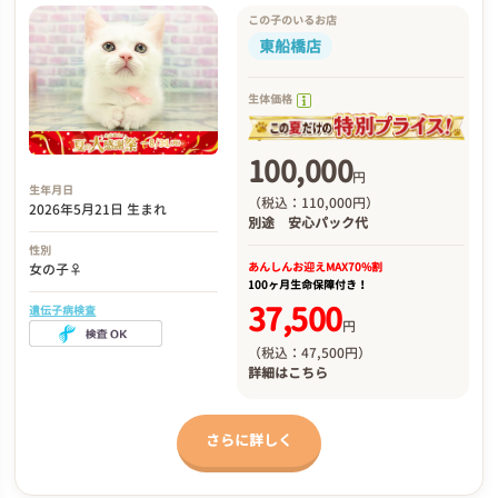
この子のいるお店
東船橋店
生体価格
100,000
円
生年月日
（税込：110,000円）
2026年5月21日 生まれ
別途
安心パック代
性別
あんしんお迎え
MAX70%割
女の子♀
100ヶ月生命保障付き！
37,500
遺伝子病検査
円
（税込：47,500円）
詳細は
こちら
さらに詳しく