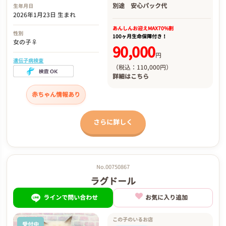
別途
安心パック代
生年月日
2026年1月23日 生まれ
あんしんお迎え
MAX70%割
性別
100ヶ月生命保障付き！
女の子♀
90,000
円
遺伝子病検査
（税込：110,000円）
詳細は
こちら
赤ちゃん情報あり
さらに詳しく
No.00750867
ラグドール
ラインで問い合わせ
お気に入り追加
この子のいるお店
受付中