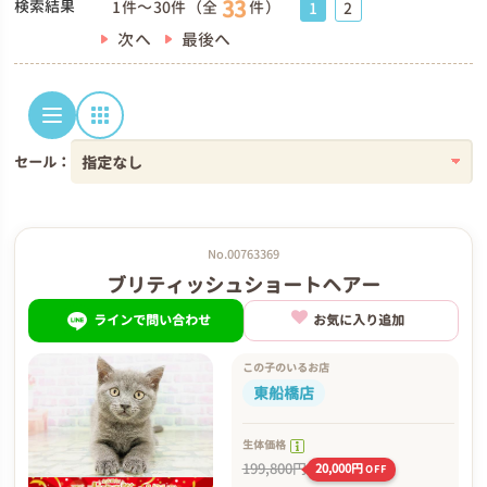
33
検索結果
1件～30件（全
件）
1
2
次へ
最後へ
セール：
No.00763369
ブリティッシュショートヘアー
ラインで問い合わせ
お気に入り追加
この子のいるお店
東船橋店
生体価格
199,800円
20,000円
OFF