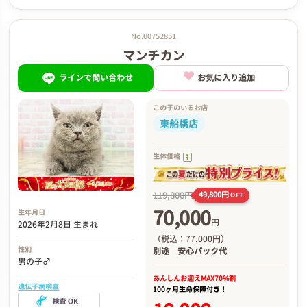
No.00752851
マンチカン
ラインで問い合わせ
お気に入り追加
この子のいるお店
東船橋店
生体価格
119,800円
49,800円
OFF
70,000
生年月日
円
2026年2月8日 生まれ
（税込：77,000円）
性別
別途
安心パック代
男の子♂
あんしんお迎え
MAX70%割
遺伝子病検査
100ヶ月生命保障付き！