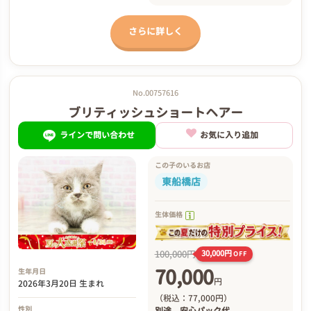
さらに詳しく
No.00757616
ブリティッシュショートヘアー
ラインで問い合わせ
お気に入り追加
この子のいるお店
東船橋店
生体価格
100,000円
30,000円
OFF
70,000
生年月日
円
2026年3月20日 生まれ
（税込：77,000円）
性別
別途
安心パック代