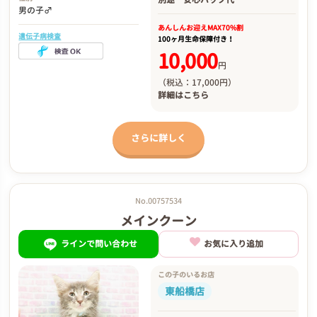
男の子♂
あんしんお迎え
MAX70%割
遺伝子病検査
100ヶ月生命保障付き！
10,000
円
（税込：17,000円）
詳細は
こちら
さらに詳しく
No.00757534
メインクーン
ラインで問い合わせ
お気に入り追加
この子のいるお店
東船橋店