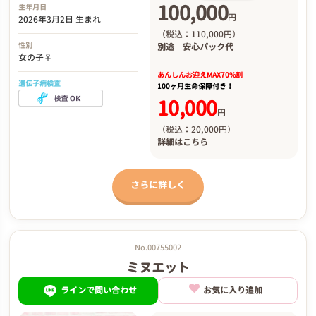
100,000
生年月日
円
2026年3月2日 生まれ
（税込：110,000円）
性別
別途
安心パック代
女の子♀
あんしんお迎え
MAX70%割
遺伝子病検査
100ヶ月生命保障付き！
10,000
円
（税込：20,000円）
詳細は
こちら
さらに詳しく
No.00755002
ミヌエット
ラインで問い合わせ
お気に入り追加