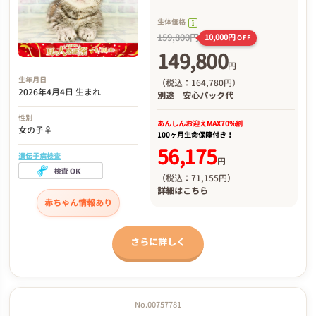
生体価格
159,800円
10,000円
OFF
149,800
円
生年月日
（税込：164,780円）
2026年4月4日 生まれ
別途
安心パック代
性別
あんしんお迎え
MAX70%割
女の子♀
100ヶ月生命保障付き！
56,175
遺伝子病検査
円
（税込：71,155円）
詳細は
こちら
赤ちゃん情報あり
さらに詳しく
No.00757781