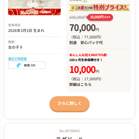
100,000円
30,000円
OFF
70,000
生年月日
円
2026年3月3日 生まれ
（税込：77,000円）
性別
別途
安心パック代
女の子♀
あんしんお迎え
MAX70%割
遺伝子病検査
100ヶ月生命保障付き！
10,000
円
（税込：17,000円）
詳細は
こちら
さらに詳しく
No.00758942