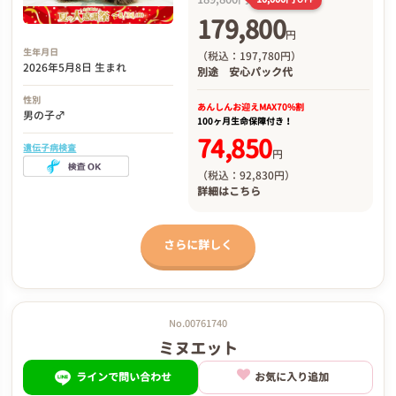
179,800
円
生年月日
（税込：197,780円）
2026年5月8日 生まれ
別途
安心パック代
性別
あんしんお迎え
MAX70%割
男の子♂
100ヶ月生命保障付き！
74,850
遺伝子病検査
円
（税込：92,830円）
詳細は
こちら
さらに詳しく
No.00761740
ミヌエット
ラインで問い合わせ
お気に入り追加