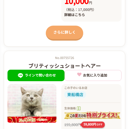
10,000
円
（税込：17,000円）
詳細は
こちら
さらに詳しく
No.00755726
ブリティッシュショートヘアー
ラインで問い合わせ
お気に入り追加
この子のいるお店
東船橋店
生体価格
159,800円
59,800円
OFF