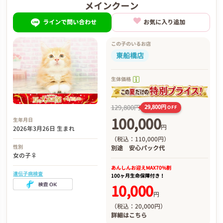
メインクーン
ラインで問い合わせ
お気に入り追加
この子のいるお店
東船橋店
生体価格
129,800円
29,800円
OFF
100,000
生年月日
円
2026年3月26日 生まれ
（税込：110,000円）
性別
別途
安心パック代
女の子♀
あんしんお迎え
MAX70%割
遺伝子病検査
100ヶ月生命保障付き！
10,000
円
（税込：20,000円）
詳細は
こちら