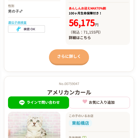
性別
あんしんお迎え
MAX70%割
男の子♂
100ヶ月生命保障付き！
56,175
遺伝子病検査
円
（税込：71,155円）
詳細は
こちら
さらに詳しく
No.00759047
アメリカンカール
ラインで問い合わせ
お気に入り追加
この子のいるお店
東船橋店
生体価格