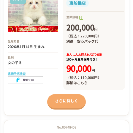
東船橋店
生体価格
200,000
円
（税込：220,000円）
別途
安心パック代
生年月日
2026年1月14日 生まれ
あんしんお迎え
MAX70%割
性別
100ヶ月生命保障付き！
女の子♀
90,000
円
遺伝子病検査
（税込：110,000円）
詳細は
こちら
さらに詳しく
No.00748408