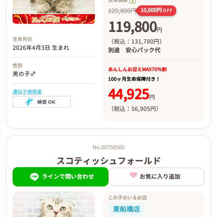
129,800円
10,000円
OFF
119,800
円
生年月日
（税込：131,780円）
2026年4月3日 生まれ
別途
安心パック代
性別
あんしんお迎え
MAX70%割
男の子♂
100ヶ月生命保障付き！
44,925
遺伝子病検査
円
（税込：56,905円）
No.00758560
スコティッシュフォールド
ラインで問い合わせ
お気に入り追加
この子のいるお店
東船橋店