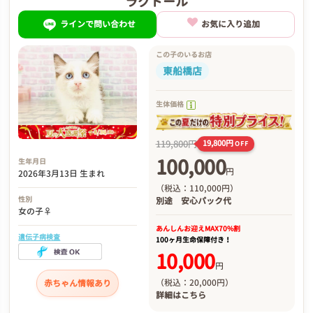
ラグドール
ラインで問い合わせ
お気に入り追加
この子のいるお店
東船橋店
生体価格
119,800円
19,800円
OFF
100,000
生年月日
円
2026年3月13日 生まれ
（税込：110,000円）
性別
別途
安心パック代
女の子♀
あんしんお迎え
MAX70%割
遺伝子病検査
100ヶ月生命保障付き！
10,000
円
（税込：20,000円）
赤ちゃん情報あり
詳細は
こちら