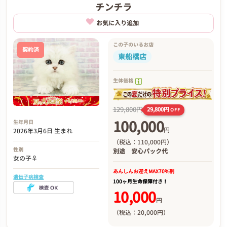
チンチラ
お気に入り追加
この子のいるお店
契約済
東船橋店
生体価格
129,800円
29,800円
OFF
100,000
生年月日
円
2026年3月6日 生まれ
（税込：110,000円）
性別
別途
安心パック代
女の子♀
あんしんお迎え
MAX70%割
遺伝子病検査
100ヶ月生命保障付き！
10,000
円
（税込：20,000円）