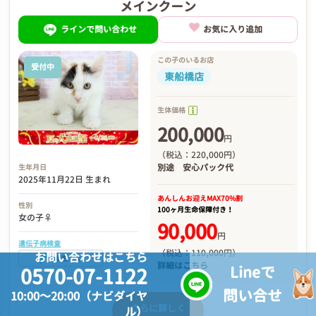
メインクーン
ラインで問い合わせ
お気に入り追加
この子のいるお店
受付中
東船橋店
生体価格
200,000
円
（税込：220,000円）
別途
安心パック代
生年月日
2025年11月22日 生まれ
あんしんお迎え
MAX70%割
性別
100ヶ月生命保障付き！
女の子♀
90,000
円
遺伝子病検査
（税込：110,000円）
お問い合わせはこちら
詳細は
こちら
Lineで
0570-07-1122
問い合せ
10:00～20:00（ナビダイヤ
さらに詳しく
ル）