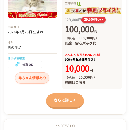
生体価格
129,800円
29,800円
OFF
100,000
生年月日
円
2026年3月23日 生まれ
（税込：110,000円）
性別
別途
安心パック代
男の子♂
あんしんお迎え
MAX70%割
遺伝子病検査
100ヶ月生命保障付き！
10,000
円
（税込：20,000円）
赤ちゃん情報あり
詳細は
こちら
さらに詳しく
No.00756130