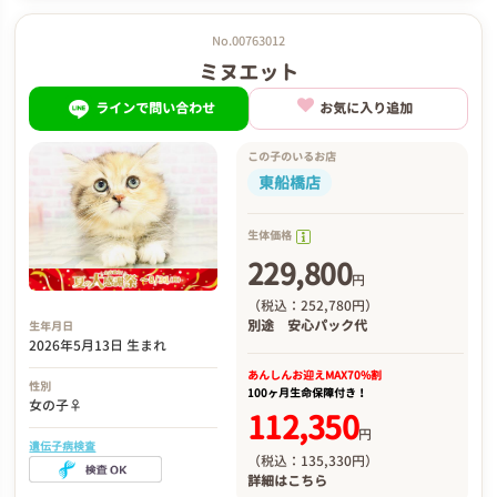
No.00763012
ミヌエット
ラインで問い合わせ
お気に入り追加
この子のいるお店
東船橋店
生体価格
229,800
円
（税込：252,780円）
別途
安心パック代
生年月日
2026年5月13日 生まれ
あんしんお迎え
MAX70%割
性別
100ヶ月生命保障付き！
女の子♀
112,350
円
遺伝子病検査
（税込：135,330円）
詳細は
こちら