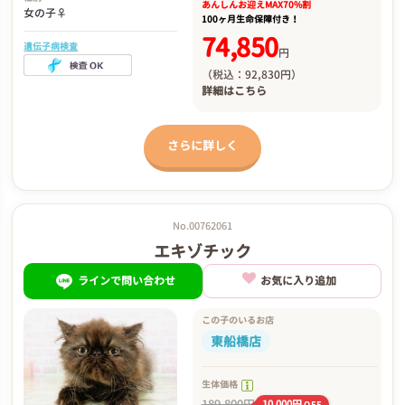
あんしんお迎え
MAX70%割
女の子♀
100ヶ月生命保障付き！
74,850
遺伝子病検査
円
（税込：92,830円）
詳細は
こちら
さらに詳しく
No.00762061
エキゾチック
ラインで問い合わせ
お気に入り追加
この子のいるお店
東船橋店
生体価格
189,800円
10,000円
OFF