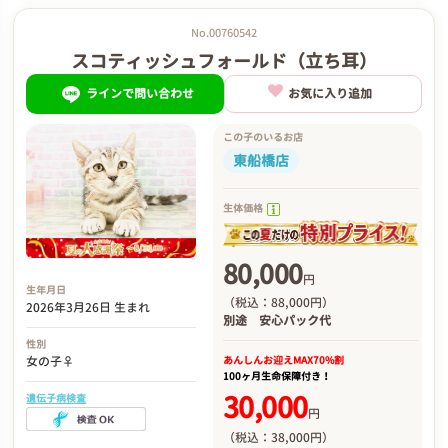
No.00760542
スコティッシュフォールド（立ち耳）
ラインで問い合わせ
お気に入り追加
この子のいるお店
東船橋店
生体価格
80,000
円
生年月日
（税込：88,000円）
2026年3月26日 生まれ
別途
安心パック代
性別
あんしんお迎え
MAX70%割
女の子♀
100ヶ月生命保障付き！
30,000
遺伝子病検査
円
（税込：38,000円）