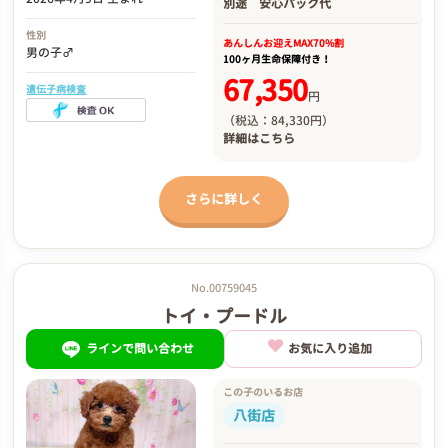
別途
安心パック代
性別
あんしんお迎え
MAX70%割
男の子♂
100ヶ月生命保障付き！
67,350
遺伝子病検査
円
（税込：84,330円）
詳細は
こちら
さらに詳しく
No.00759045
トイ・プードル
ラインで問い合わせ
お気に入り追加
この子のいるお店
八街店