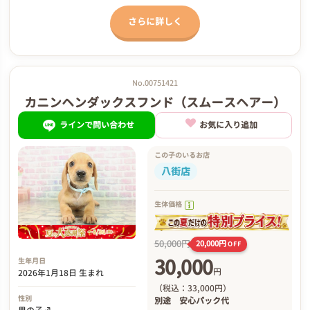
さらに詳しく
No.00751421
カニンヘンダックスフンド（スムースヘアー）
ラインで問い合わせ
お気に入り追加
この子のいるお店
八街店
生体価格
50,000円
20,000円
OFF
30,000
生年月日
円
2026年1月18日 生まれ
（税込：33,000円）
性別
別途
安心パック代