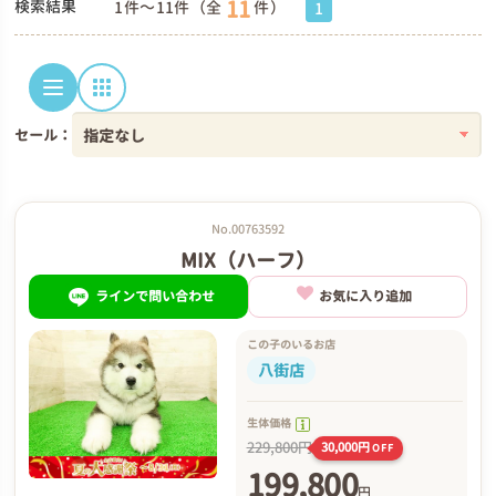
11
検索結果
1件～11件（全
件）
1
セール：
No.00763592
MIX（ハーフ）
ラインで問い合わせ
お気に入り追加
この子のいるお店
八街店
生体価格
229,800円
30,000円
OFF
199,800
円