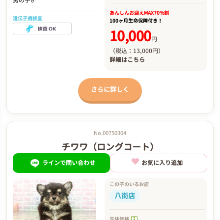
男の子♂
あんしんお迎え
MAX70%割
遺伝子病検査
100ヶ月生命保障付き！
10,000
円
（税込：13,000円）
詳細は
こちら
さらに詳しく
No.00750304
チワワ（ロングコート）
ラインで問い合わせ
お気に入り追加
この子のいるお店
八街店
生体価格