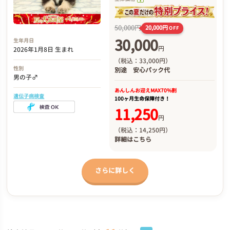
50,000円
20,000円
OFF
30,000
生年月日
円
2026年1月8日 生まれ
（税込：33,000円）
性別
別途
安心パック代
男の子♂
あんしんお迎え
MAX70%割
遺伝子病検査
100ヶ月生命保障付き！
11,250
円
（税込：14,250円）
詳細は
こちら
さらに詳しく