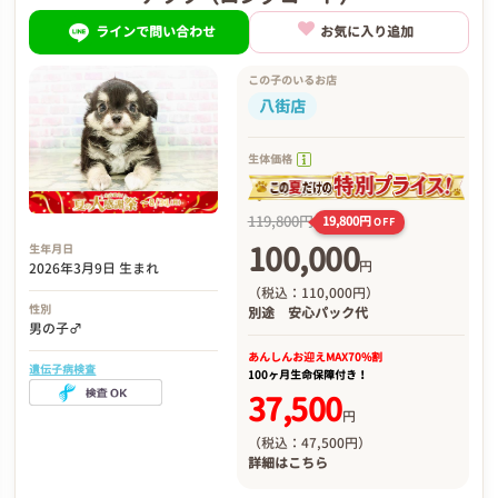
ラインで問い合わせ
お気に入り追加
この子のいるお店
八街店
生体価格
119,800円
19,800円
OFF
100,000
生年月日
円
2026年3月9日 生まれ
（税込：110,000円）
性別
別途
安心パック代
男の子♂
あんしんお迎え
MAX70%割
遺伝子病検査
100ヶ月生命保障付き！
37,500
円
（税込：47,500円）
詳細は
こちら