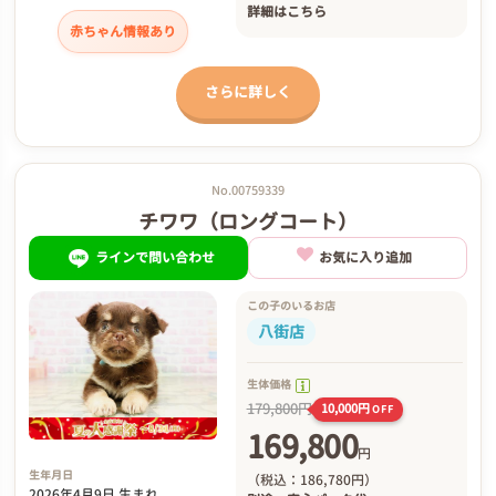
詳細は
こちら
赤ちゃん情報あり
さらに詳しく
No.00759339
チワワ（ロングコート）
ラインで問い合わせ
お気に入り追加
この子のいるお店
八街店
生体価格
179,800円
10,000円
OFF
169,800
円
生年月日
（税込：186,780円）
2026年4月9日 生まれ