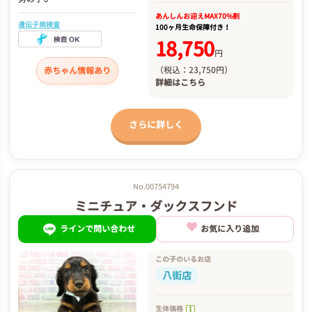
あんしんお迎え
MAX70%割
遺伝子病検査
100ヶ月生命保障付き！
18,750
円
（税込：23,750円）
赤ちゃん情報あり
詳細は
こちら
さらに詳しく
No.00754794
ミニチュア・ダックスフンド
ラインで問い合わせ
お気に入り追加
この子のいるお店
八街店
生体価格