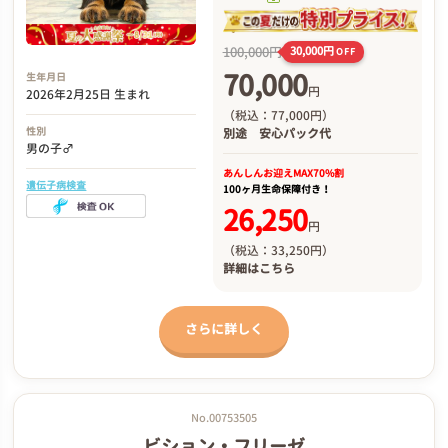
100,000円
30,000円
OFF
70,000
生年月日
円
2026年2月25日 生まれ
（税込：77,000円）
性別
別途
安心パック代
男の子♂
あんしんお迎え
MAX70%割
遺伝子病検査
100ヶ月生命保障付き！
26,250
円
（税込：33,250円）
詳細は
こちら
さらに詳しく
No.00753505
ビション・フリーゼ