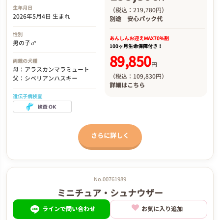
生年月日
（税込：219,780円）
2026年5月4日 生まれ
別途
安心パック代
性別
あんしんお迎え
MAX70%割
男の子♂
100ヶ月生命保障付き！
89,850
両親の犬種
円
母：アラスカンマラミュート
（税込：109,830円）
父：シベリアンハスキー
詳細は
こちら
遺伝子病検査
さらに詳しく
No.00761989
ミニチュア・シュナウザー
ラインで問い合わせ
お気に入り追加