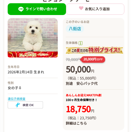
ラインで問い合わせ
お気に入り追加
この子のいるお店
八街店
生体価格
70,000円
20,000円
OFF
50,000
生年月日
円
2026年2月14日 生まれ
（税込：55,000円）
性別
別途
安心パック代
女の子♀
あんしんお迎え
MAX70%割
遺伝子病検査
100ヶ月生命保障付き！
18,750
円
（税込：23,750円）
詳細は
こちら