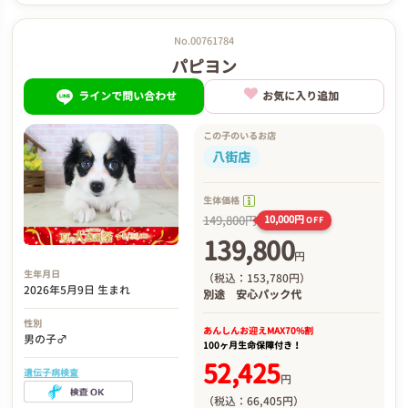
No.00761784
パピヨン
ラインで問い合わせ
お気に入り追加
この子のいるお店
八街店
生体価格
149,800円
10,000円
OFF
139,800
円
生年月日
（税込：153,780円）
2026年5月9日 生まれ
別途
安心パック代
性別
あんしんお迎え
MAX70%割
男の子♂
100ヶ月生命保障付き！
52,425
遺伝子病検査
円
（税込：66,405円）