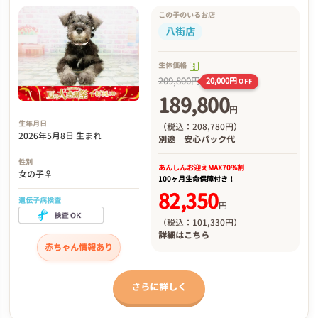
この子のいるお店
八街店
生体価格
209,800円
20,000円
OFF
189,800
円
生年月日
（税込：208,780円）
2026年5月8日 生まれ
別途
安心パック代
性別
あんしんお迎え
MAX70%割
女の子♀
100ヶ月生命保障付き！
82,350
遺伝子病検査
円
（税込：101,330円）
詳細は
こちら
赤ちゃん情報あり
さらに詳しく