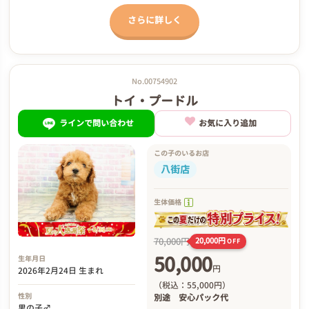
さらに詳しく
No.00754902
トイ・プードル
ラインで問い合わせ
お気に入り追加
この子のいるお店
八街店
生体価格
70,000円
20,000円
OFF
50,000
生年月日
円
2026年2月24日 生まれ
（税込：55,000円）
性別
別途
安心パック代
男の子♂