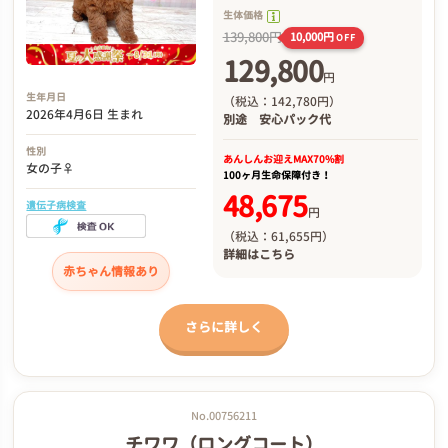
生体価格
139,800円
10,000円
OFF
129,800
円
生年月日
（税込：142,780円）
2026年4月6日 生まれ
別途
安心パック代
性別
あんしんお迎え
MAX70%割
女の子♀
100ヶ月生命保障付き！
48,675
遺伝子病検査
円
（税込：61,655円）
詳細は
こちら
赤ちゃん情報あり
さらに詳しく
No.00756211
チワワ（ロングコート）