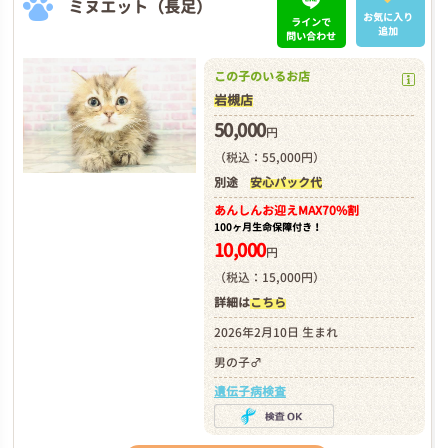
ミヌエット（長足）
お気に入り
ラインで
追加
問い合わせ
この子のいるお店
岩槻店
50,000
円
（税込：55,000円）
別途
安心パック代
あんしんお迎え
MAX70%割
100ヶ月生命保障付き！
10,000
円
（税込：15,000円）
詳細は
こちら
2026年2月10日 生まれ
男の子♂
遺伝子病検査