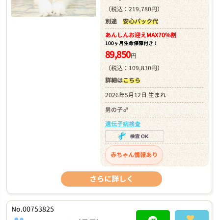
（税込：219,780円）
別途
安心パック代
あんしんお迎え
MAX70%割
100ヶ月生命保障付き！
89,850
円
（税込：109,830円）
詳細は
こちら
2026年5月12日 生まれ
男の子♂
遺伝子病検査
赤ちゃん情報あり
さらに詳しく
No.00753825