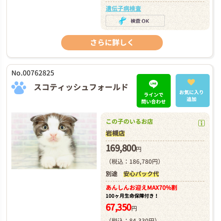
遺伝子病検査
さらに詳しく
No.00762825
スコティッシュフォールド
お気に入り
ラインで
追加
問い合わせ
この子のいるお店
岩槻店
169,800
円
（税込：186,780円）
別途
安心パック代
あんしんお迎え
MAX70%割
100ヶ月生命保障付き！
67,350
円
（税込：84,330円）