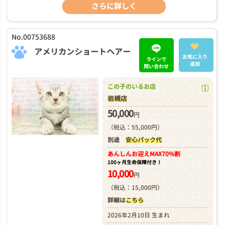
さらに詳しく
No.00753688
アメリカンショートヘアー
お気に入り
ラインで
追加
問い合わせ
この子のいるお店
岩槻店
50,000
円
（税込：55,000円）
別途
安心パック代
あんしんお迎え
MAX70%割
100ヶ月生命保障付き！
10,000
円
（税込：15,000円）
詳細は
こちら
2026年2月10日 生まれ