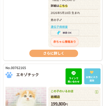
詳細は
こちら
2026年5月18日 生まれ
男の子♂
遺伝子病検査
赤ちゃん情報あり
さらに詳しく
No.00762165
エキゾチック
お気に入り
ラインで
追加
問い合わせ
この子のいるお店
岩槻店
199,800
円