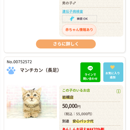
男の子♂
遺伝子病検査
赤ちゃん情報あり
さらに詳しく
No.00752572
マンチカン（長足）
お気に入り
ラインで
追加
問い合わせ
この子のいるお店
岩槻店
50,000
円
（税込：55,000円）
別途
安心パック代
あんしんお迎え
MAX70%割