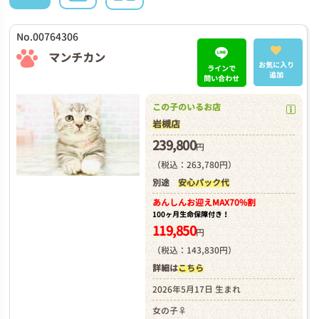
No.00764306
マンチカン
お気に入り
ラインで
追加
問い合わせ
この子のいるお店
岩槻店
239,800
円
（税込：263,780円）
別途
安心パック代
あんしんお迎え
MAX70%割
100ヶ月生命保障付き！
119,850
円
（税込：143,830円）
詳細は
こちら
2026年5月17日 生まれ
女の子♀