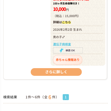
100ヶ月生命保障付き！
10,000
円
（税込：15,000円）
詳細は
こちら
2026年2月2日 生まれ
男の子♂
遺伝子病検査
赤ちゃん情報あり
さらに詳しく
6
検索結果
1件～6件（全
件）
1