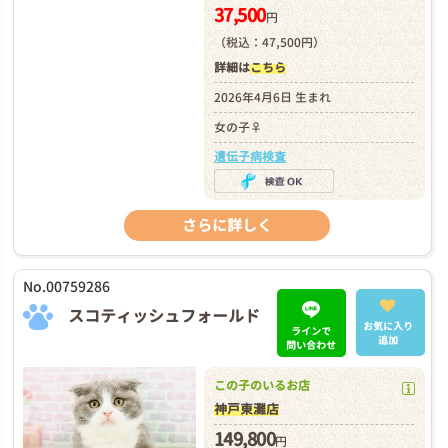
37,500
円
（税込：47,500円）
詳細は
こちら
2026年4月6日 生まれ
女の子♀
遺伝子病検査
さらに詳しく
No.00759286
スコティッシュフォールド
お気に入り
ラインで
追加
問い合わせ
この子のいるお店
神戸東灘店
149,800
円