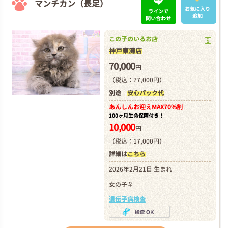
マンチカン（長足）
お気に入り
ラインで
追加
問い合わせ
この子のいるお店
神戸東灘店
70,000
円
（税込：77,000円）
別途
安心パック代
あんしんお迎え
MAX70%割
100ヶ月生命保障付き！
10,000
円
（税込：17,000円）
詳細は
こちら
2026年2月21日 生まれ
女の子♀
遺伝子病検査