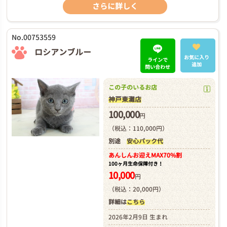
さらに詳しく
No.00753559
ロシアンブルー
お気に入り
ラインで
追加
問い合わせ
この子のいるお店
神戸東灘店
100,000
円
（税込：110,000円）
別途
安心パック代
あんしんお迎え
MAX70%割
100ヶ月生命保障付き！
10,000
円
（税込：20,000円）
詳細は
こちら
2026年2月9日 生まれ