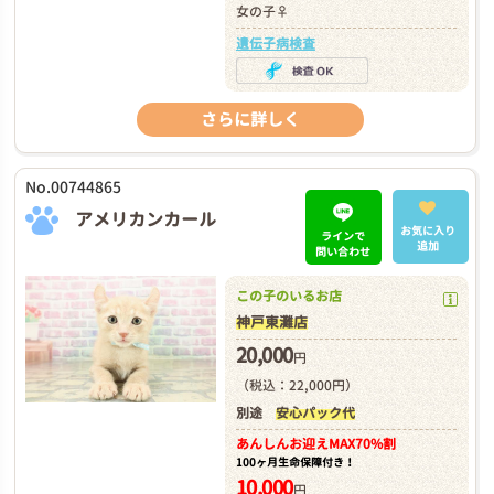
女の子♀
遺伝子病検査
さらに詳しく
No.00744865
アメリカンカール
お気に入り
ラインで
追加
問い合わせ
この子のいるお店
神戸東灘店
20,000
円
（税込：22,000円）
別途
安心パック代
あんしんお迎え
MAX70%割
100ヶ月生命保障付き！
10,000
円