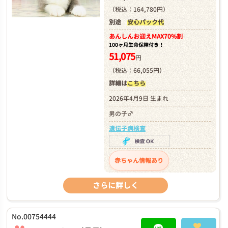
（税込：164,780円）
別途
安心パック代
あんしんお迎え
MAX70%割
100ヶ月生命保障付き！
51,075
円
（税込：66,055円）
詳細は
こちら
2026年4月9日 生まれ
男の子♂
遺伝子病検査
赤ちゃん情報あり
さらに詳しく
No.00754444