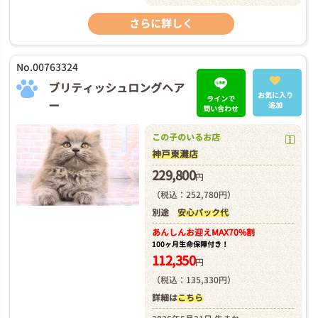
さらに詳しく
No.00763324
ブリティッシュロングヘア
お気に入り
ラインで
ー
追加
問い合わせ
この子のいるお店
神戸東灘店
229,800
円
（税込：252,780円）
別途
安心パック代
あんしんお迎え
MAX70%割
100ヶ月生命保障付き！
112,350
円
（税込：135,330円）
詳細は
こちら