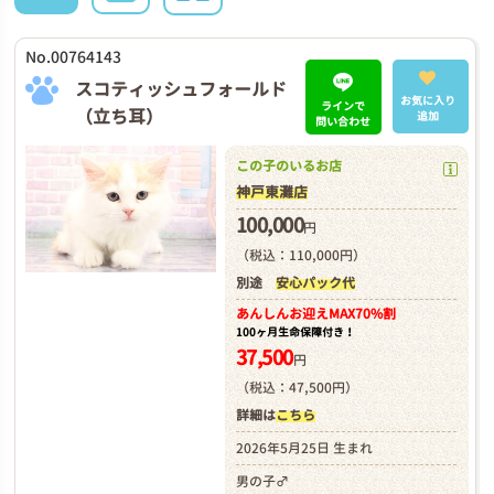
No.00764143
スコティッシュフォールド
お気に入り
ラインで
（立ち耳）
追加
問い合わせ
この子のいるお店
神戸東灘店
100,000
円
（税込：110,000円）
別途
安心パック代
あんしんお迎え
MAX70%割
100ヶ月生命保障付き！
37,500
円
（税込：47,500円）
詳細は
こちら
2026年5月25日 生まれ
男の子♂