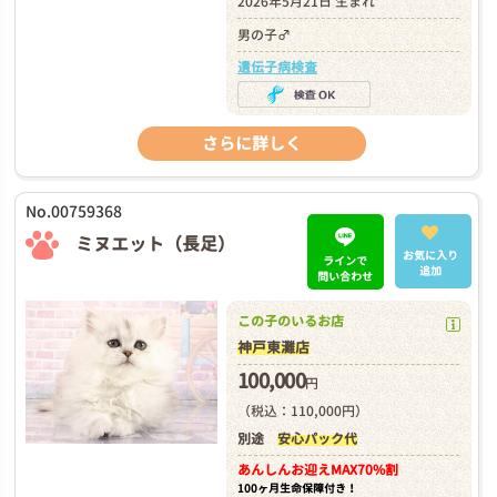
2026年5月21日 生まれ
男の子♂
遺伝子病検査
さらに詳しく
No.00759368
ミヌエット（長足）
お気に入り
ラインで
追加
問い合わせ
この子のいるお店
神戸東灘店
100,000
円
（税込：110,000円）
別途
安心パック代
あんしんお迎え
MAX70%割
100ヶ月生命保障付き！