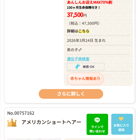
あんしんお迎え
MAX70%割
100ヶ月生命保障付き！
37,500
円
（税込：47,500円）
詳細は
こちら
2026年3月24日 生まれ
男の子♂
遺伝子病検査
赤ちゃん情報あり
さらに詳しく
No.00757162
アメリカンショートヘアー
お気に入り
ラインで
追加
問い合わせ