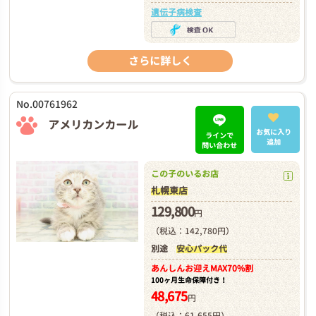
遺伝子病検査
さらに詳しく
No.00761962
アメリカンカール
お気に入り
ラインで
追加
問い合わせ
この子のいるお店
札幌東店
129,800
円
（税込：142,780円）
別途
安心パック代
あんしんお迎え
MAX70%割
100ヶ月生命保障付き！
48,675
円
（税込：61,655円）