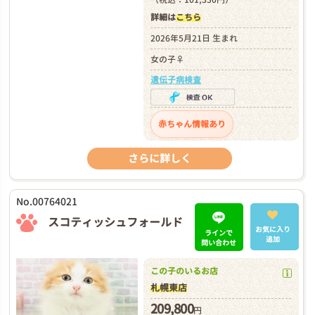
詳細は
こちら
2026年5月21日 生まれ
女の子♀
遺伝子病検査
赤ちゃん情報あり
さらに詳しく
No.00764021
スコティッシュフォールド
お気に入り
ラインで
追加
問い合わせ
この子のいるお店
札幌東店
209,800
円