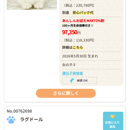
（税込：230,780円）
別途
安心パック代
あんしんお迎え
MAX70%割
100ヶ月生命保障付き！
97,350
円
（税込：118,330円）
詳細は
こちら
2026年5月30日 生まれ
女の子♀
遺伝子病検査
さらに詳しく
No.00762698
ラグドール
お気に入り
追加