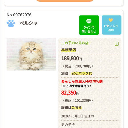
No.00762076
ペルシャ
お気に入り
ラインで
追加
問い合わせ
この子のいるお店
札幌東店
189,800
円
（税込：208,780円）
別途
安心パック代
あんしんお迎え
MAX70%割
100ヶ月生命保障付き！
82,350
円
（税込：101,330円）
詳細は
こちら
2026年5月1日 生まれ
男の子♂