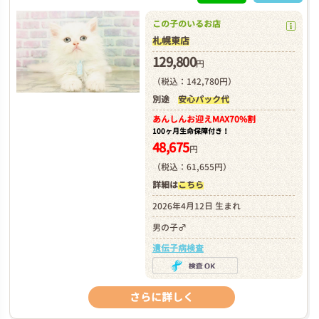
この子のいるお店
札幌東店
129,800
円
（税込：142,780円）
別途
安心パック代
あんしんお迎え
MAX70%割
100ヶ月生命保障付き！
48,675
円
（税込：61,655円）
詳細は
こちら
2026年4月12日 生まれ
男の子♂
遺伝子病検査
さらに詳しく