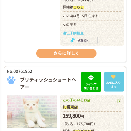
詳細は
こちら
2026年4月15日 生まれ
女の子♀
遺伝子病検査
さらに詳しく
No.00761952
ブリティッシュショートヘ
お気に入り
ラインで
アー
追加
問い合わせ
この子のいるお店
札幌東店
159,800
円
（税込：175,780円）