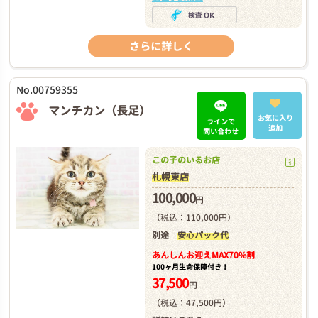
さらに詳しく
No.00759355
マンチカン（長足）
お気に入り
ラインで
追加
問い合わせ
この子のいるお店
札幌東店
100,000
円
（税込：110,000円）
別途
安心パック代
あんしんお迎え
MAX70%割
100ヶ月生命保障付き！
37,500
円
（税込：47,500円）