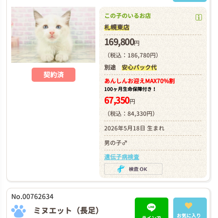
この子のいるお店
札幌東店
169,800
円
（税込：186,780円）
別途
安心パック代
契約済
あんしんお迎え
MAX70%割
100ヶ月生命保障付き！
67,350
円
（税込：84,330円）
2026年5月18日 生まれ
男の子♂
遺伝子病検査
No.00762634
ミヌエット（長足）
お気に入り
ラインで