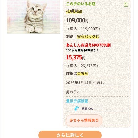
この子のいるお店
札幌東店
109,000
円
（税込：119,900円）
別途
安心パック代
あんしんお迎え
MAX70%割
100ヶ月生命保障付き！
15,375
円
（税込：26,275円）
詳細は
こちら
2026年3月15日 生まれ
男の子♂
遺伝子病検査
赤ちゃん情報あり
さらに詳しく