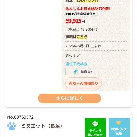
別途
安心パック代
あんしんお迎え
MAX70%割
100ヶ月生命保障付き！
59,925
円
（税込：75,905円）
詳細は
こちら
2026年5月8日 生まれ
男の子♂
遺伝子病検査
赤ちゃん情報あり
さらに詳しく
No.00759372
ミヌエット（長足）
お気に入り
ラインで
追加
問い合わせ