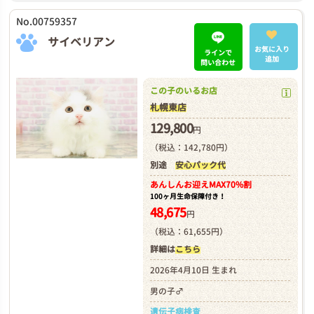
No.00759357
サイベリアン
お気に入り
ラインで
追加
問い合わせ
この子のいるお店
札幌東店
129,800
円
（税込：142,780円）
別途
安心パック代
あんしんお迎え
MAX70%割
100ヶ月生命保障付き！
48,675
円
（税込：61,655円）
詳細は
こちら
2026年4月10日 生まれ
男の子♂
遺伝子病検査