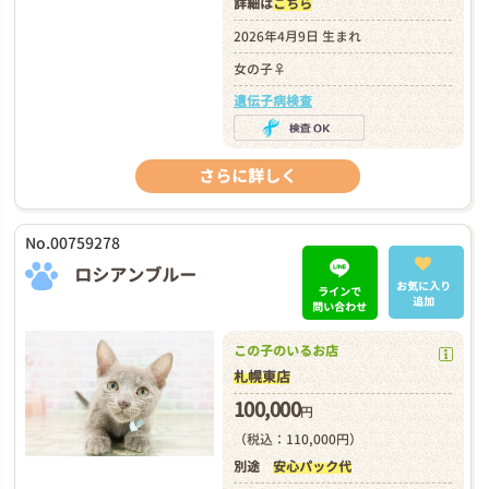
詳細は
こちら
2026年4月9日 生まれ
女の子♀
遺伝子病検査
さらに詳しく
No.00759278
ロシアンブルー
お気に入り
ラインで
追加
問い合わせ
この子のいるお店
札幌東店
100,000
円
（税込：110,000円）
別途
安心パック代