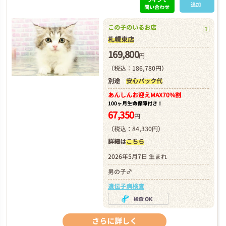
追加
問い合わせ
この子のいるお店
札幌東店
169,800
円
（税込：186,780円）
別途
安心パック代
あんしんお迎え
MAX70%割
100ヶ月生命保障付き！
67,350
円
（税込：84,330円）
詳細は
こちら
2026年5月7日 生まれ
男の子♂
遺伝子病検査
さらに詳しく