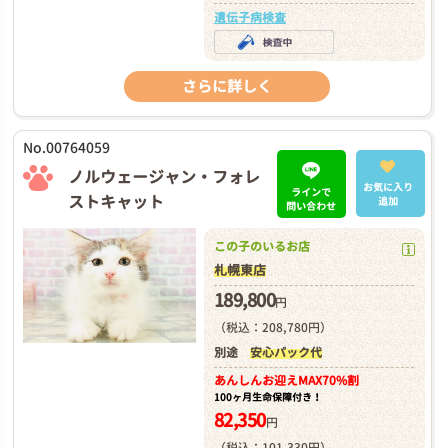
遺伝子病検査
さらに詳しく
No.00764059
ノルウェージャン・フォレ
お気に入り
ラインで
ストキャット
追加
問い合わせ
この子のいるお店
札幌東店
189,800
円
（税込：208,780円）
別途
安心パック代
あんしんお迎え
MAX70%割
100ヶ月生命保障付き！
82,350
円
（税込：101,330円）