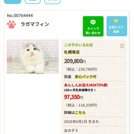
No.00764444
ラガマフィン
お気に入り
ラインで
追加
問い合わせ
この子のいるお店
札幌東店
209,800
円
（税込：230,780円）
別途
安心パック代
あんしんお迎え
MAX70%割
100ヶ月生命保障付き！
97,350
円
（税込：118,330円）
詳細は
こちら
2026年6月1日 生まれ
女の子♀