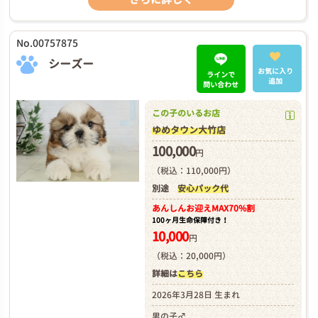
No.00757875
シーズー
お気に入り
ラインで
追加
問い合わせ
この子のいるお店
ゆめタウン大竹店
100,000
円
（税込：110,000円）
別途
安心パック代
あんしんお迎え
MAX70%割
100ヶ月生命保障付き！
10,000
円
（税込：20,000円）
詳細は
こちら
2026年3月28日 生まれ
男の子♂