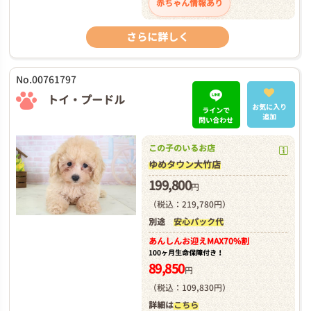
赤ちゃん情報あり
さらに詳しく
No.00761797
トイ・プードル
お気に入り
ラインで
追加
問い合わせ
この子のいるお店
ゆめタウン大竹店
199,800
円
（税込：219,780円）
別途
安心パック代
あんしんお迎え
MAX70%割
100ヶ月生命保障付き！
89,850
円
（税込：109,830円）
詳細は
こちら