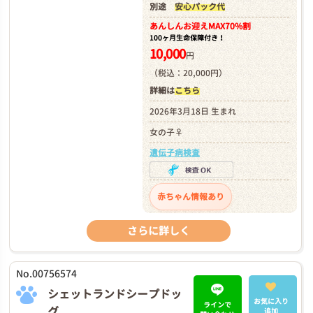
別途
安心パック代
あんしんお迎え
MAX70%割
100ヶ月生命保障付き！
10,000
円
（税込：20,000円）
詳細は
こちら
2026年3月18日 生まれ
女の子♀
遺伝子病検査
赤ちゃん情報あり
さらに詳しく
No.00756574
シェットランドシープドッ
お気に入り
ラインで
グ
追加