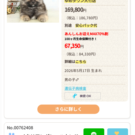
ゆめタウン大竹店
169,800
円
（税込：186,780円）
別途
安心パック代
あんしんお迎え
MAX70%割
100ヶ月生命保障付き！
67,350
円
（税込：84,330円）
詳細は
こちら
2026年5月17日 生まれ
男の子♂
遺伝子病検査
さらに詳しく
No.00762408