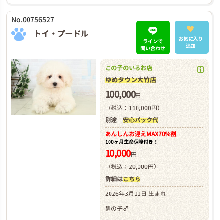
No.00756527
トイ・プードル
お気に入り
ラインで
追加
問い合わせ
この子のいるお店
ゆめタウン大竹店
100,000
円
（税込：110,000円）
別途
安心パック代
あんしんお迎え
MAX70%割
100ヶ月生命保障付き！
10,000
円
（税込：20,000円）
詳細は
こちら
2026年3月11日 生まれ
男の子♂