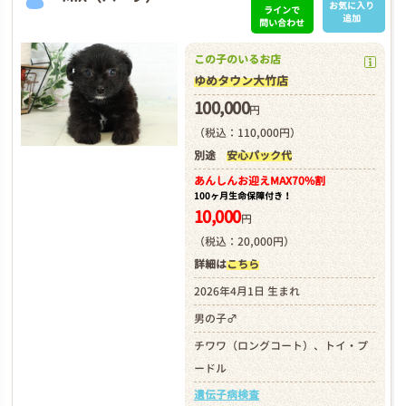
お気に入り
ラインで
追加
問い合わせ
この子のいるお店
ゆめタウン大竹店
100,000
円
（税込：110,000円）
別途
安心パック代
あんしんお迎え
MAX70%割
100ヶ月生命保障付き！
10,000
円
（税込：20,000円）
詳細は
こちら
2026年4月1日 生まれ
男の子♂
チワワ（ロングコート）、トイ・プ
ードル
遺伝子病検査