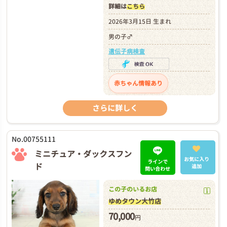
詳細は
こちら
2026年3月15日 生まれ
男の子♂
遺伝子病検査
赤ちゃん情報あり
さらに詳しく
No.00755111
ミニチュア・ダックスフン
お気に入り
ラインで
ド
追加
問い合わせ
この子のいるお店
ゆめタウン大竹店
70,000
円