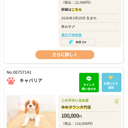
（税込：22,980円）
詳細は
こちら
2026年3月29日 生まれ
男の子♂
遺伝子病検査
さらに詳しく
No.00757141
キャバリア
お気に入り
ラインで
追加
問い合わせ
この子のいるお店
ゆめタウン大竹店
100,000
円
（税込：110,000円）