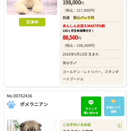
198,000
円
（税込：217,800円）
別途
安心パック代
交渉中
あんしんお迎え
MAX70%割
100ヶ月生命保障付き！
88,500
円
（税込：108,300円）
2026年5月15日 生まれ
男の子♂
ゴールデン・レトリバー、スタンダ
ードプードル
No.00762436
ポメラニアン
お気に入り
ラインで
追加
問い合わせ
この子のいるお店