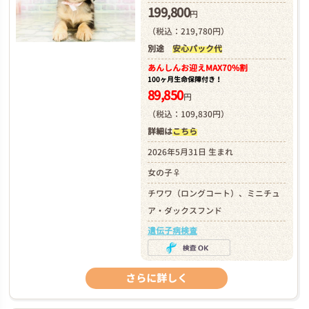
199,800
円
（税込：219,780円）
別途
安心パック代
あんしんお迎え
MAX70%割
100ヶ月生命保障付き！
89,850
円
（税込：109,830円）
詳細は
こちら
2026年5月31日 生まれ
女の子♀
チワワ（ロングコート）、ミニチュ
ア・ダックスフンド
遺伝子病検査
さらに詳しく