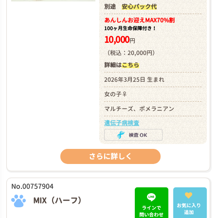
別途
安心パック代
あんしんお迎え
MAX70%割
100ヶ月生命保障付き！
10,000
円
（税込：20,000円）
詳細は
こちら
2026年3月25日 生まれ
女の子♀
マルチーズ、ポメラニアン
遺伝子病検査
さらに詳しく
No.00757904
MIX（ハーフ）
お気に入り
ラインで
追加
問い合わせ