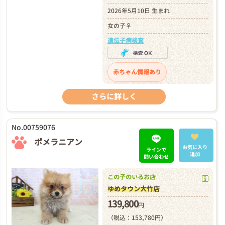
2026年5月10日 生まれ
女の子♀
遺伝子病検査
赤ちゃん情報あり
さらに詳しく
No.00759076
ポメラニアン
お気に入り
ラインで
追加
問い合わせ
この子のいるお店
ゆめタウン大竹店
139,800
円
（税込：153,780円）