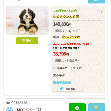
この子のいるお店
ゆめタウン大竹店
149,800
円
（税込：164,780円）
別途
安心パック代
交渉中
あんしんお迎え
MAX70%割
100ヶ月生命保障付き！
33,705
円
（税込：48,685円）
2026年4月5日 生まれ
男の子♂
遺伝子病検査
No.00758526
MIX（ハーフ）