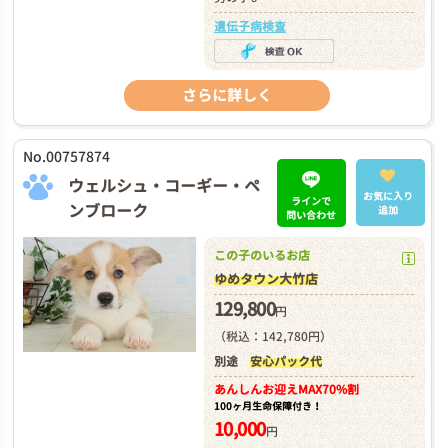
遺伝子病検査
さらに詳しく
No.00757874
ウェルシュ・コーギー・ペ
お気に入り
ラインで
ンブローク
追加
問い合わせ
この子のいるお店
ゆめタウン大竹店
129,800
円
（税込：142,780円）
別途
安心パック代
あんしんお迎え
MAX70%割
100ヶ月生命保障付き！
10,000
円