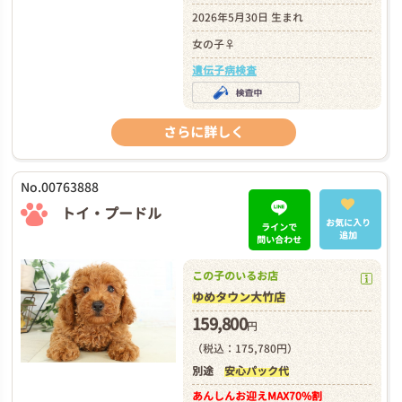
2026年5月30日 生まれ
女の子♀
遺伝子病検査
さらに詳しく
No.00763888
トイ・プードル
お気に入り
ラインで
追加
問い合わせ
この子のいるお店
ゆめタウン大竹店
159,800
円
（税込：175,780円）
別途
安心パック代
あんしんお迎え
MAX70%割