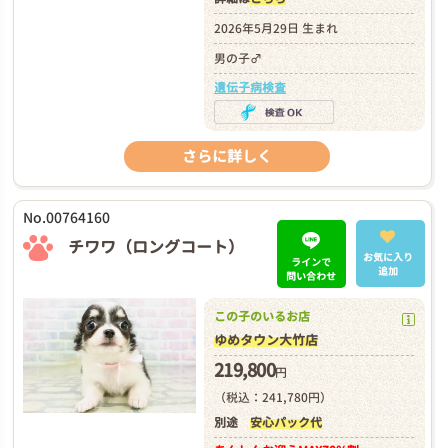
2026年5月29日 生まれ
男の子♂
遺伝子病検査
さらに詳しく
No.00764160
チワワ（ロングコート）
お気に入り
ラインで
追加
問い合わせ
この子のいるお店
ゆめタウン大竹店
219,800
円
（税込：241,780円）
別途
安心パック代