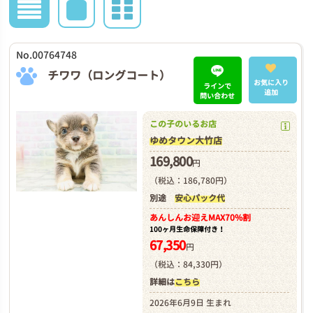
No.00764748
チワワ（ロングコート）
お気に入り
ラインで
追加
問い合わせ
この子のいるお店
ゆめタウン大竹店
169,800
円
（税込：186,780円）
別途
安心パック代
あんしんお迎え
MAX70%割
100ヶ月生命保障付き！
67,350
円
（税込：84,330円）
詳細は
こちら
2026年6月9日 生まれ