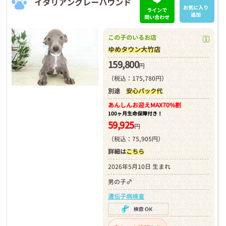
イタリアングレーハウンド
お気に入り
ラインで
追加
問い合わせ
この子のいるお店
ゆめタウン大竹店
159,800
円
（税込：175,780円）
別途
安心パック代
あんしんお迎え
MAX70%割
100ヶ月生命保障付き！
59,925
円
（税込：75,905円）
詳細は
こちら
2026年5月10日 生まれ
男の子♂
遺伝子病検査