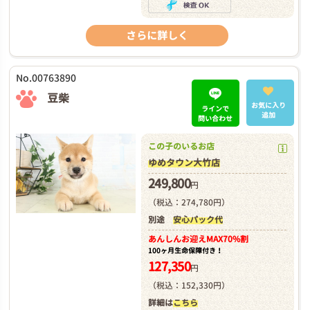
さらに詳しく
No.00763890
豆柴
お気に入り
ラインで
追加
問い合わせ
この子のいるお店
ゆめタウン大竹店
249,800
円
（税込：274,780円）
別途
安心パック代
あんしんお迎え
MAX70%割
100ヶ月生命保障付き！
127,350
円
（税込：152,330円）
詳細は
こちら