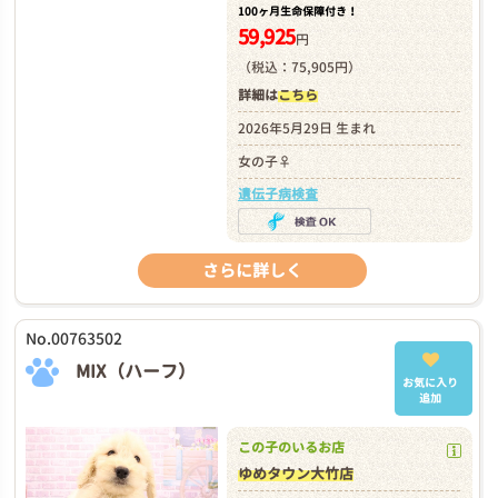
100ヶ月生命保障付き！
59,925
円
（税込：75,905円）
詳細は
こちら
2026年5月29日 生まれ
女の子♀
遺伝子病検査
さらに詳しく
No.00763502
MIX（ハーフ）
お気に入り
追加
この子のいるお店
ゆめタウン大竹店