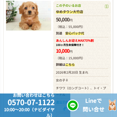
この子のいるお店
ゆめタウン大竹店
50,000
円
（税込：55,000円）
別途
安心パック代
あんしんお迎え
MAX70%割
100ヶ月生命保障付き！
10,000
円
（税込：15,000円）
詳細は
こちら
2026年2月20日 生まれ
女の子♀
チワワ（ロングコート）、トイ・プ
お問い合わせはこちら
ードル
Lineで
0570-07-1122
遺伝子病検査
問い合せ
10:00～20:00（ナビダイヤ
ル）