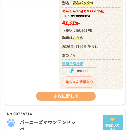
別途
安心パック代
あんしんお迎え
MAX70%割
100ヶ月生命保障付き！
42,325
円
（税込：56,305円）
詳細は
こちら
2026年4月10日 生まれ
女の子♀
遺伝子病検査
赤ちゃん情報あり
さらに詳しく
No.00758714
バーニーズマウンテンドッ
お気に入り
グ
追加