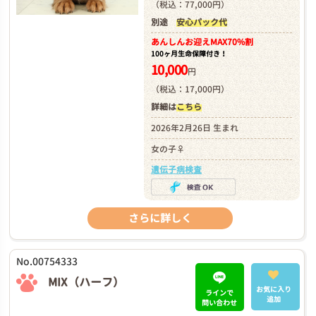
（税込：77,000円）
別途
安心パック代
あんしんお迎え
MAX70%割
100ヶ月生命保障付き！
10,000
円
（税込：17,000円）
詳細は
こちら
2026年2月26日 生まれ
女の子♀
遺伝子病検査
さらに詳しく
No.00754333
MIX（ハーフ）
お気に入り
ラインで
追加
問い合わせ