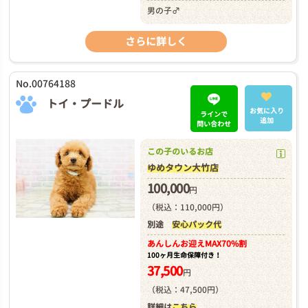
男の子♂
さらに詳しく
No.00764188
トイ・プードル
お気に入り
ラインで
追加
問い合わせ
この子のいるお店
ゆめタウン大竹店
100,000
円
（税込：110,000円）
別途
安心パック代
あんしんお迎え
MAX70%割
100ヶ月生命保障付き！
37,500
円
（税込：47,500円）
詳細は
こちら