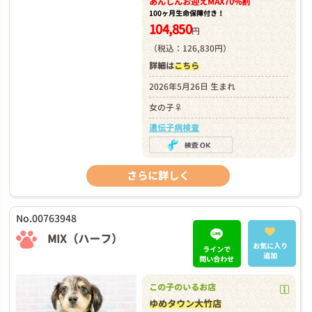
あんしんお迎え
MAX70%割
100ヶ月生命保障付き！
104,850
円
（税込：126,830円）
詳細は
こちら
2026年5月26日 生まれ
女の子♀
遺伝子病検査
さらに詳しく
No.00763948
MIX（ハーフ）
お気に入り
ラインで
追加
問い合わせ
この子のいるお店
ゆめタウン大竹店