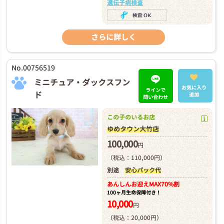
遺伝子病検査
さらに詳しく
No.00756519
ミニチュア・ダックスフン
お気に入り
ラインで
ド
追加
問い合わせ
この子のいるお店
ゆめタウン大竹店
100,000
円
（税込：110,000円）
別途
安心パック代
あんしんお迎え
MAX70%割
100ヶ月生命保障付き！
10,000
円
（税込：20,000円）