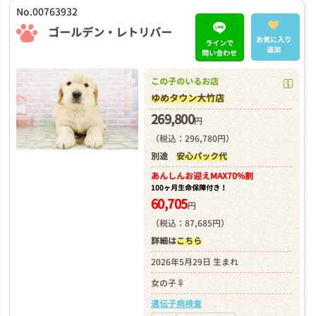
No.00763932
ゴールデン・レトリバー
お気に入り
ラインで
追加
問い合わせ
この子のいるお店
ゆめタウン大竹店
269,800
円
（税込：296,780円）
別途
安心パック代
あんしんお迎え
MAX70%割
100ヶ月生命保障付き！
60,705
円
（税込：87,685円）
詳細は
こちら
2026年5月29日 生まれ
女の子♀
遺伝子病検査