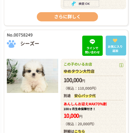
さらに詳しく
No.00758249
シーズー
お気に入り
ラインで
追加
問い合わせ
この子のいるお店
ゆめタウン大竹店
100,000
円
（税込：110,000円）
別途
安心パック代
あんしんお迎え
MAX70%割
100ヶ月生命保障付き！
10,000
円
（税込：20,000円）
詳細は
こちら