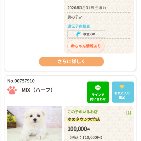
2026年3月31日 生まれ
男の子♂
遺伝子病検査
赤ちゃん情報あり
さらに詳しく
No.00757910
MIX（ハーフ）
お気に入り
ラインで
追加
問い合わせ
この子のいるお店
ゆめタウン大竹店
100,000
円
（税込：110,000円）