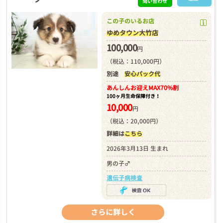
問い合わせ
この子のいるお店
ゆめタウン大竹店
100,000
円
（税込：110,000円）
別途
安心パック代
あんしんお迎え
MAX70%割
100ヶ月生命保障付き！
10,000
円
（税込：20,000円）
詳細は
こちら
2026年3月13日 生まれ
男の子♂
遺伝子病検査
さらに詳しく