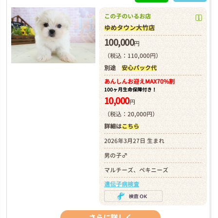
この子のいるお店
ゆめタウン大竹店
100,000
円
（税込：110,000円）
別途
安心パック代
あんしんお迎え
MAX70%割
100ヶ月生命保障付き！
10,000
円
（税込：20,000円）
詳細は
こちら
2026年3月27日 生まれ
男の子♂
マルチーズ、ペキニーズ
遺伝子病検査
さらに詳しく